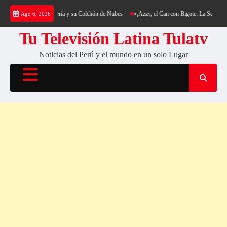
Saltar
ing al Cerro Cantería y su Colchón de Nubes
«¡Azzy, el Can con Bigote: La Sensación Pel
Ago 6, 2026
al
contenido
Tu Televisión Latina Tulatv
Noticias del Perú y el mundo en un solo Lugar