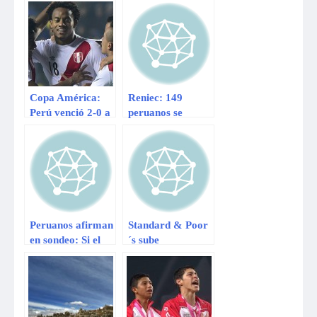
‘Poetas’
Fernando
sorprendieron en
Ferrand
Bogotá y están
finalizaron etapa
cerca de próxima
5
fase de Copa
Sudamericana
Copa América:
Reniec: 149
Perú venció 2-0 a
peruanos se
Paraguay y logró
llaman Perú y 24
el tercer lugar
llevan el nombre
de Patria
Peruanos afirman
Standard & Poor
en sondeo: Si el
´s sube
Perú fuera una
calificación a
radio, sería RPP
cinco bancos
Noticias
peruanos