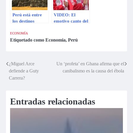
Perú está entre
VIDEO: El
los destinos
emotivo canto del
preferidos por los
himno nacional en
millonarios
Nanjing
ECONOMÍA
Etiquetado como
Economia
,
Perú
¿Miguel Arce
Un ‘profeta’ en Ghana afirma que el
Navegación
defiende a Guty
canibalismo es la causa del ébola
de
Carrera?
entradas
Entradas relacionadas