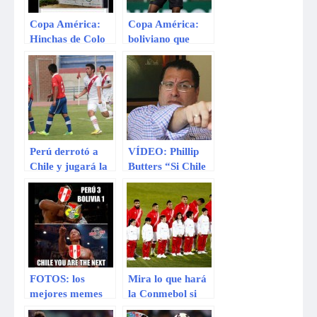
Copa América:
Copa América:
Hinchas de Colo
boliviano que
Colo lanzan
perjudicó a Perú
mensaje de paz
ante Chile en
antes del Perú –
Eliminatorias
Chile
2014 designado
para hoy
Perú derrotó a
VÍDEO: Phillip
Chile y jugará la
Butters “Si Chile
final del
es un país
Sudamericano sub
hermano, es
15
Caín”
FOTOS: los
Mira lo que hará
mejores memes
la Conmebol si
de la previa del
Chile abuchea el