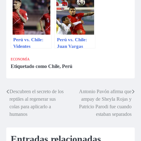
Perú vs. Chile
himno de Perú
Perú vs. Chile:
Perú vs. Chile:
Videntes
Juan Vargas
‘Mapochos’
recibe mensaje de
vaticinan victoria
jugadores
ECONOMÍA
de la
‘mapochos’
Etiquetado como
Chile
,
Perú
‘Blanquirroja’
Descubren el secreto de los
Antonio Pavón afirma que
Navegación
reptiles al regenerar sus
ampay de Sheyla Rojas y
de
colas para aplicarlo a
Patricio Parodi fue cuando
humanos
estaban separados
entradas
Entradas relacionadas