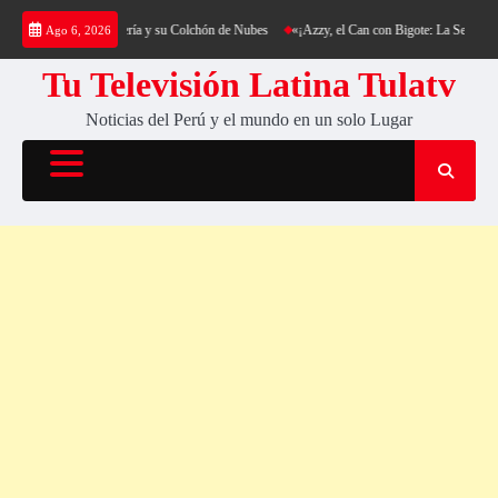
Saltar
ng al Cerro Cantería y su Colchón de Nubes
«¡Azzy, el Can con Bigote: La Sensación Pel
Ago 6, 2026
al
contenido
Tu Televisión Latina Tulatv
Noticias del Perú y el mundo en un solo Lugar