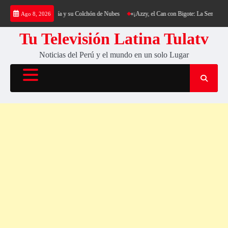
Saltar
 al Cerro Cantería y su Colchón de Nubes
«¡Azzy, el Can con Bigote: La Sensación Pelud
Ago 8, 2026
al
contenido
Tu Televisión Latina Tulatv
Noticias del Perú y el mundo en un solo Lugar