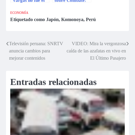
Vargas no fue el
sobre Combate:
único amor de
Somos el primero
Tilsa Lozano
el único y el
ECONOMÍA
mejor
Etiquetado como
Japón
,
Komonoya
,
Perú
Televisión peruana: SNRTV
VIDEO: Mira la vergonzosa
Navegación
anuncia cambios para
caída de las azafatas en vivo en
de
mejorar contenidos
El Último Pasajero
entradas
Entradas relacionadas