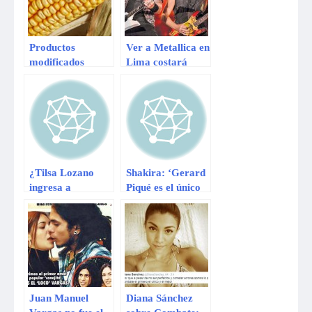
Productos
Ver a Metallica en
modificados
Lima costará
genéticamente
entre 60 y 389
que sin duda le
soles
asustarán
¿Tilsa Lozano
Shakira: ‘Gerard
ingresa a
Piqué es el único
‘Combate’?
hombre para mí’
Juan Manuel
Diana Sánchez