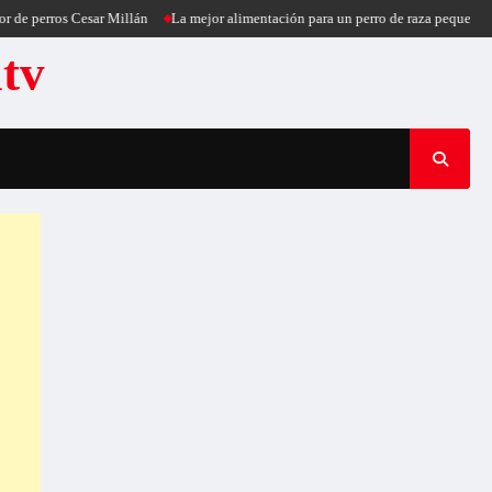
ros Cesar Millán
La mejor alimentación para un perro de raza pequeña
Puerc
atv