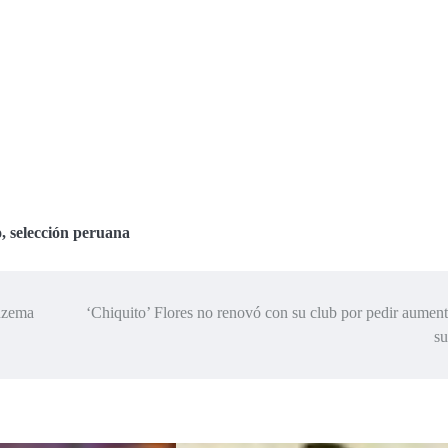
o
,
selección peruana
enzema
‘Chiquito’ Flores no renovó con su club por pedir aumen
su