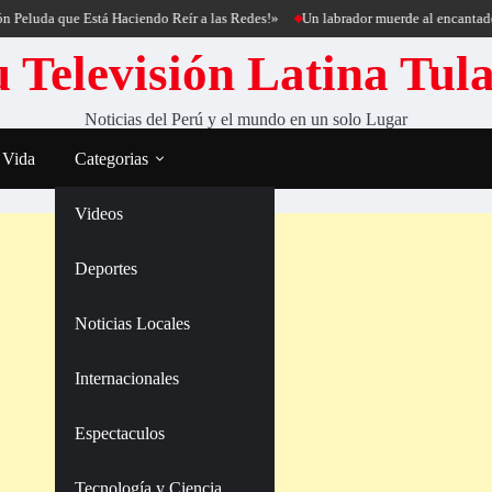
 que Está Haciendo Reír a las Redes!»
Un labrador muerde al encantador de per
 Televisión Latina Tul
Noticias del Perú y el mundo en un solo Lugar
 Vida
Categorias
Videos
Deportes
Noticias Locales
Internacionales
Espectaculos
Tecnología y Ciencia