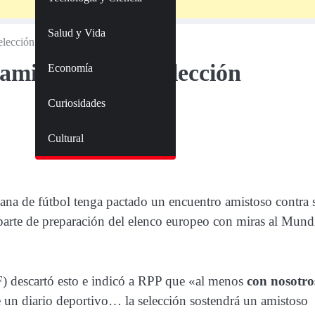
Salud y Vida
lección peruana e Inglaterra
mistoso entre selección
Economía
Curiosidades
Cultural
na de fútbol tenga pactado un encuentro amistoso contra 
rte de preparación del elenco europeo con miras al Mund
F) descartó esto e indicó a RPP que «al menos
con nosotro
 un diario deportivo… la selección sostendrá un amistoso