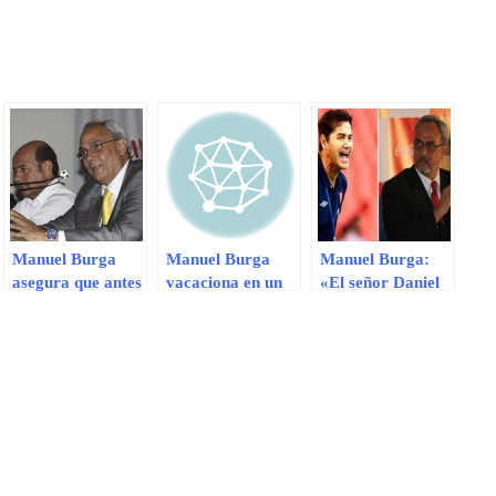
Manuel Burga
Manuel Burga
Manuel Burga:
asegura que antes
vacaciona en un
«El señor Daniel
de marzo se sabrá
lujoso hotel de
Ahmed dejó de
el nombre del
California
trabajar en la
nuevo entrenador
FPF «
de la selección