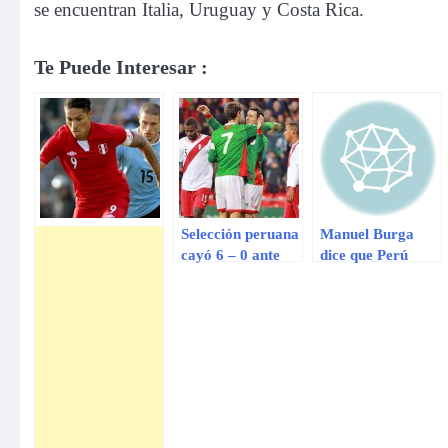
se encuentran Italia, Uruguay y Costa Rica.
Te Puede Interesar :
Selección peruana
Manuel Burga
cayó 6 – 0 ante
dice que Perú
País Vasco en
jugará con todas
partido amistoso
sus figuras ante
en Bilbao
Inglaterra
[VIDEO]