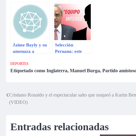
Inglaterra este 30
de mayo en
Londres
Jaime Bayly y su
Selección
amenaza a
Peruana: este
Manuel Burga de
debe ser el perfil
la FPF
del próximo DT
DEPORTES
de la blanquirroja
Etiquetado como
Inglaterra
,
Manuel Burga
,
Partido amistos
Cristiano Ronaldo y el espectacular salto que noqueó a Karim B
Navegación
(VIDEO)
de
entradas
Entradas relacionadas