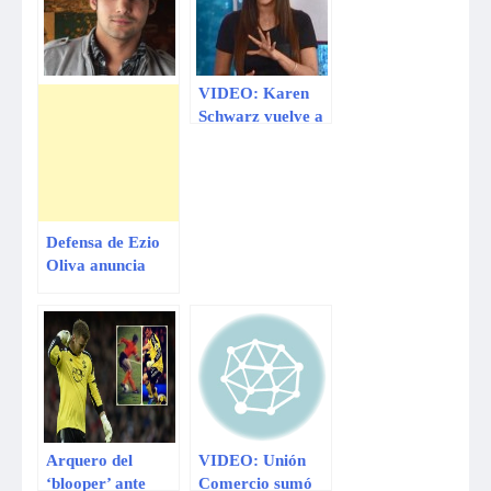
VIDEO: Karen
Schwarz vuelve a
gritar a su equipo
de producción por
caso Sheyla Rojas
Defensa de Ezio
Oliva anuncia
acciones contra
responsables de
filtración
Arquero del
VIDEO: Unión
‘blooper’ ante
Comercio sumó