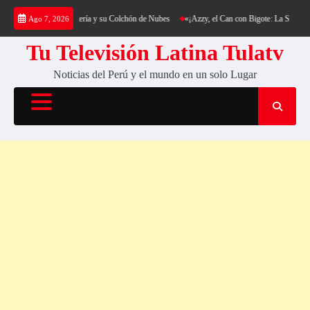
Saltar
ing al Cerro Cantería y su Colchón de Nubes
«¡Azzy, el Can con Bigote: La Sensación Pe
Ago 7, 2026
al
contenido
Tu Televisión Latina Tulatv
Noticias del Perú y el mundo en un solo Lugar