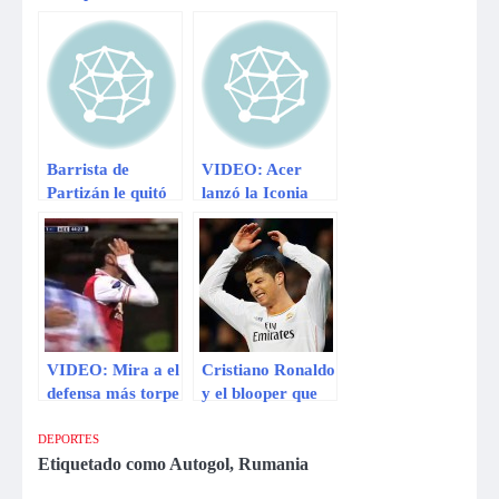
Arsenal quiso
su segundo
hacer jugada de
blooper
Johan Cruyff
consecutivo con
este increíble
autogol
Barrista de
VIDEO: Acer
Partizán le quitó
lanzó la Iconia
cinta al capitán
A1, una tableta
del equipo tras
Android de bajo
derrota
costo
VIDEO: Mira a el
Cristiano Ronaldo
defensa más torpe
y el blooper que
de la Liga
evitó que Gareth
holandesa
Bale meta gol
DEPORTES
[VIDEO]
Etiquetado como
Autogol
,
Rumania