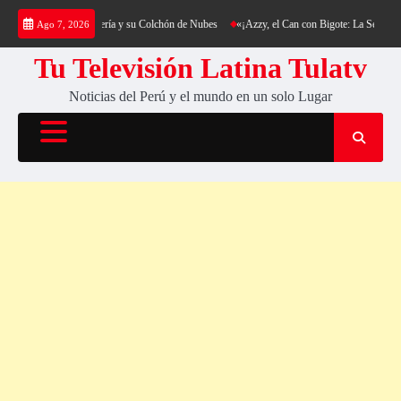
Saltar
king al Cerro Cantería y su Colchón de Nubes
«¡Azzy, el Can con Bigote: La Sensación Pe
Ago 7, 2026
al
contenido
Tu Televisión Latina Tulatv
Noticias del Perú y el mundo en un solo Lugar