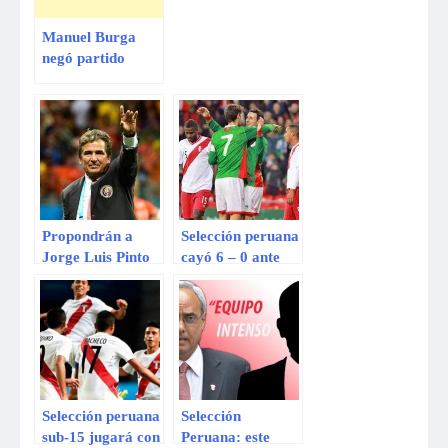
Manuel Burga
negó partido
amistoso entre
selección peruana
e Inglaterra
Propondrán a
Selección peruana
Jorge Luis Pinto
cayó 6 – 0 ante
como entrenador
País Vasco en
de la selección
partido amistoso
peruana
en Bilbao
[VIDEO]
Selección peruana
Selección
sub-15 jugará con
Peruana: este