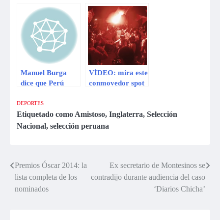
el Real Madrid en
debe ser el perfil
España
del próximo DT
de la blanquirroja
Manuel Burga
VÍDEO: mira este
dice que Perú
conmovedor spot
jugará con todas
de apoyo a la
sus figuras ante
selección peruana
DEPORTES
Inglaterra
Etiquetado como
Amistoso
,
Inglaterra
,
Selección
Nacional
,
selección peruana
Premios Óscar 2014: la
Ex secretario de Montesinos se
Navegación
lista completa de los
contradijo durante audiencia del caso
de
nominados
‘Diarios Chicha’
entradas