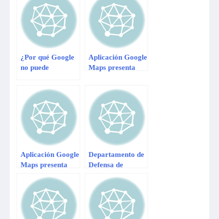
¿Por qué Google
Aplicación Google
no puede
Maps presenta
asegurar absoluta
nuevas mejoras
confidencialidad
en Gmail?
Aplicación Google
Departamento de
Maps presenta
Defensa de
nuevas mejoras
EE.UU. usará
aparatos de
Samsung y
BlackBerry