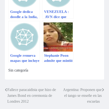
Google dedica
VENEZUELA :
doodle a la India,
AVN dice que
pero se equivoca
Google
en color de
“ridiculiza” a
bandera
Maduro por esta
foto
Google renueva
Stephanie Poon
mapas que incluye
admite que mintió
versión web de
al decir que su
Sin categoría
Google Earth
pareja la violó
Fallece paracaidista que hizo de
Argentina: Proponen que
Navegación
James Bond en ceremonia de
el tango se enseñe en las
de
Londres 2012
escuelas
entradas