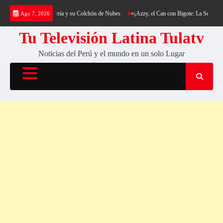
Saltar
ing al Cerro Cantería y su Colchón de Nubes
«¡Azzy, el Can con Bigote: La Sensación Pe
Ago 7, 2026
al
contenido
Tu Televisión Latina Tulatv
Noticias del Perú y el mundo en un solo Lugar