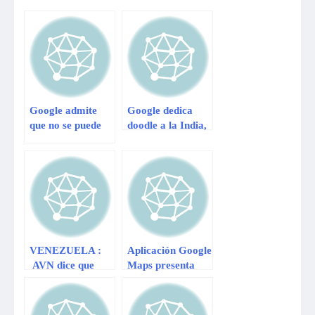
Google admite
Google dedica
que no se puede
doodle a la India,
esperar total
pero se equivoca
privacidad al usar
en color de
Gmail
bandera
VENEZUELA :
Aplicación Google
AVN dice que
Maps presenta
Google
nuevas mejoras
“ridiculiza” a
Maduro por esta