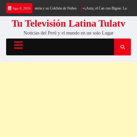
Saltar
ekking al Cerro Cantería y su Colchón de Nubes
«¡Azzy, el Can con Bigote: La Sensación 
Ago 8, 2026
al
contenido
Tu Televisión Latina Tulatv
Noticias del Perú y el mundo en un solo Lugar