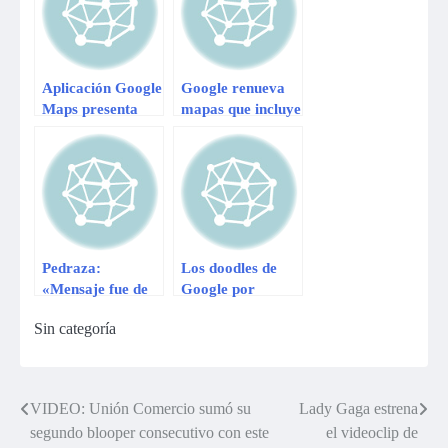
foto
Aplicación Google
Google renueva
Maps presenta
mapas que incluye
nuevas mejoras
versión web de
Google Earth
Pedraza:
Los doodles de
«Mensaje fue de
Google por
coherencia
Fiestas Patrias
Sin categoría
absoluta»
VIDEO: Unión Comercio sumó su
Lady Gaga estrena
Navegación
segundo blooper consecutivo con este
el videoclip de