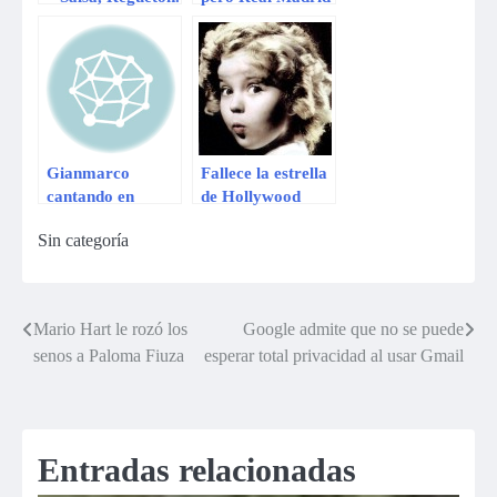
perdió la
Supercopa de
España
Gianmarco
Fallece la estrella
cantando en
de Hollywood
Japones en el
Shirley Temple
Sin categoría
concierto de
Oyama(07-04-
2012)
Mario Hart le rozó los
Google admite que no se puede
Navegación
senos a Paloma Fiuza
esperar total privacidad al usar Gmail
de
entradas
Entradas relacionadas