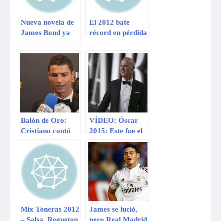
Nueva novela de
El 2012 bate
James Bond ya
récord en pérdida
tiene portada
de hielo y
aumento de nivel
del mar
Balón de Oro:
VÍDEO: Óscar
Cristiano contó
2015: Este fue el
chiste que hizo
momento más
reír a la esposa de
triste de la
Messi
ceremonia
Mix Toneras 2012
James se lució,
– Salsa, Regueton.
pero Real Madrid