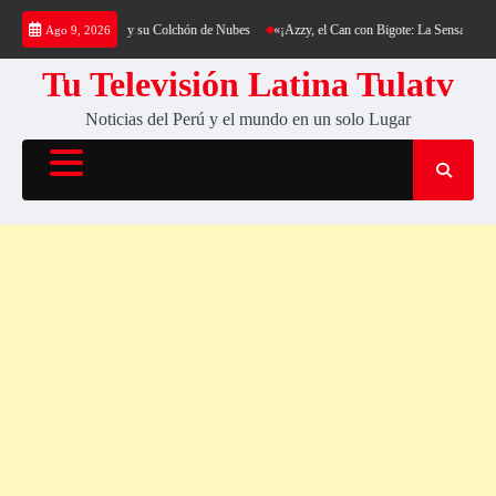
Saltar
g al Cerro Cantería y su Colchón de Nubes
«¡Azzy, el Can con Bigote: La Sensación Pelud
Ago 9, 2026
al
contenido
Tu Televisión Latina Tulatv
Noticias del Perú y el mundo en un solo Lugar