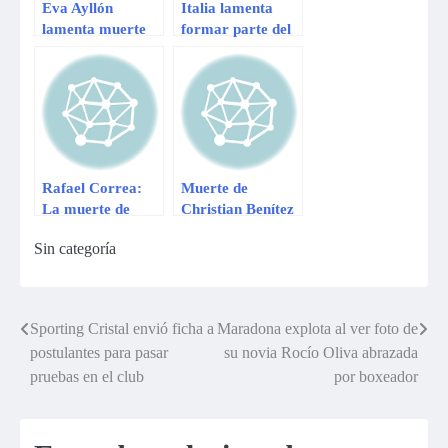
Eva Ayllón
Italia lamenta
lamenta muerte
formar parte del
de ex alumno de
‘grupo de la
La Voz Perú
muerte’ y critica
el sorteo
Rafael Correa:
Muerte de
La muerte de
Christian Benítez
Christian Benítez
pudo haberse
Sin categoría
ha golpeado a
evitado, según
todo Ecuador
familiares
Sporting Cristal envió ficha a
Maradona explota al ver foto de
Navegación
postulantes para pasar
su novia Rocío Oliva abrazada
de
pruebas en el club
por boxeador
entradas