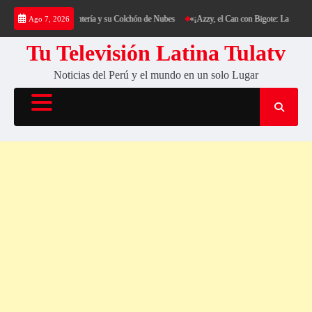
Saltar
rekking al Cerro Cantería y su Colchón de Nubes
«¡Azzy, el Can con Bigote: La Sensación
Ago 7, 2026
al
contenido
Tu Televisión Latina Tulatv
Noticias del Perú y el mundo en un solo Lugar