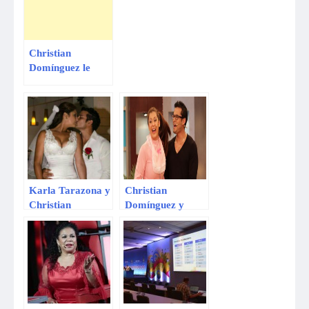
comentarios de
Korina
Rivadeneira
Christian
Domínguez le
salvó la vida a
Karla Tarazona
en accidente
Karla Tarazona y
Christian
Christian
Domínguez y
Domínguez se
Karla Tarazona
dieron el sí en
quieren formar
Cuba
una familia