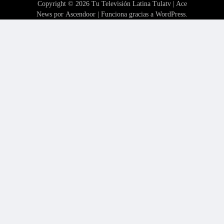
Copyright © 2026
Tu Televisión Latina Tulatv
| Ace
News por
Ascendoor
| Funciona gracias a
WordPress
.