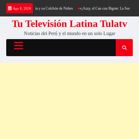
Saltar
g al Cerro Cantería y su Colchón de Nubes
«¡Azzy, el Can con Bigote: La Sensación Pelud
Ago 8, 2026
al
contenido
Tu Televisión Latina Tulatv
Noticias del Perú y el mundo en un solo Lugar