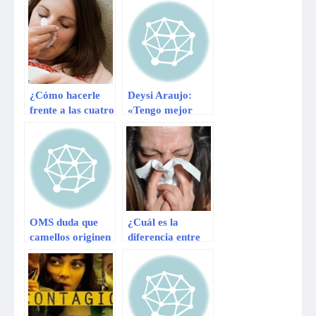
¿Cómo hacerle
Deysi Araujo:
frente a las cuatro
«Tengo mejor
enfermedades
‘colita’ que Tilsa
más frecuentes en
Lozano»
este invierno?
OMS duda que
¿Cuál es la
camellos originen
diferencia entre
el coronavirus en
los síntomas de
humanos
gripe, rinitis o
Covid-19?