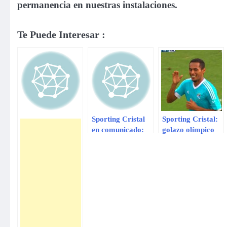
permanencia en nuestras instalaciones.
Te Puede Interesar :
Sporting Cristal
Sporting Cristal:
en comunicado:
golazo olímpico
´Juvenil sufrió
de Carlos
paro
Lobatón
cardiorrespiratorio
´