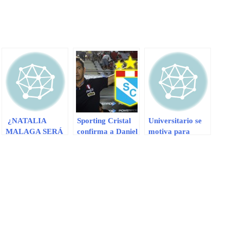
¿NATALIA
Sporting Cristal
Universitario se
MALAGA SERÁ
confirma a Daniel
motiva para
EL NUEVO
Ahmed como su
ganarle a
ENTRENADOR
DT en el 2014
Sporting Cristal
DE SPORTING
CRISTAL?