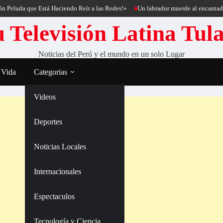
a que Está Haciendo Reír a las Redes!»
Un labrador muerde al encantador de pe
 Televisión Latina Tul
Noticias del Perú y el mundo en un solo Lugar
 Vida
Categorias
Videos
Deportes
Noticias Locales
Internacionales
Espectaculos
Tecnología y Ciencia