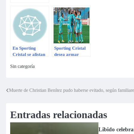
ser director
técnico de
Sporting Cristal
En Sporting
Sporting Cristal
Cristal se alistan
desea armar
para el calor de
equipazo para el
Sin categoría
Moyobamba
2014
Muerte de Christian Benítez pudo haberse evitado, según familiar
Navegación
de
Entradas relacionadas
entradas
Libido celebra