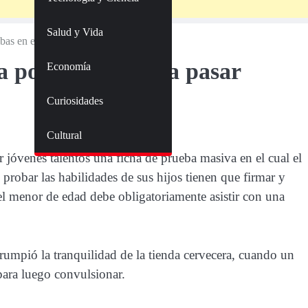
Salud y Vida
bas en el club
 a postulantes para pasar
Economía
Curiosidades
Cultural
 jóvenes talentos una ficha de prueba masiva en el cual el
n probar las habilidades de sus hijos tienen que firmar y
 el menor de edad debe obligatoriamente asistir con una
rumpió la tranquilidad de la tienda cervecera, cuando un
para luego convulsionar.