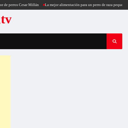
rros Cesar Millán
La mejor alimentación para un perro de raza pequeña
Puerc
atv