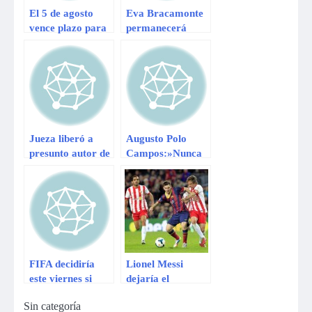
El 5 de agosto
Eva Bracamonte
vence plazo para
permanecerá
elegir lista de
recluida en el
candidatos a
Penal de
regidores
Chorrillos
Jueza liberó a
Augusto Polo
presunto autor de
Campos:»Nunca
crimen en notaría
le levanté la mano
Paino
a Cecilia
Bracamonte»
FIFA decidiría
Lionel Messi
este viernes si
dejaría el
cambia la fecha
Barcelona en
Sin categoría
del Mundial
agosto