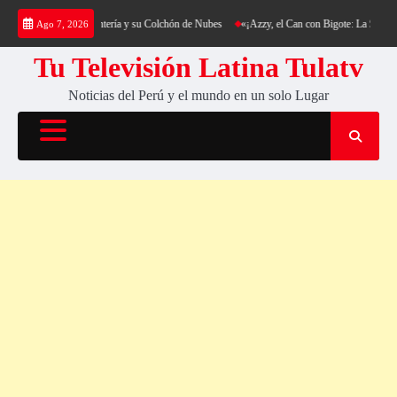
Saltar
rekking al Cerro Cantería y su Colchón de Nubes
«¡Azzy, el Can con Bigote: La Sensación
Ago 7, 2026
al
contenido
Tu Televisión Latina Tulatv
Noticias del Perú y el mundo en un solo Lugar