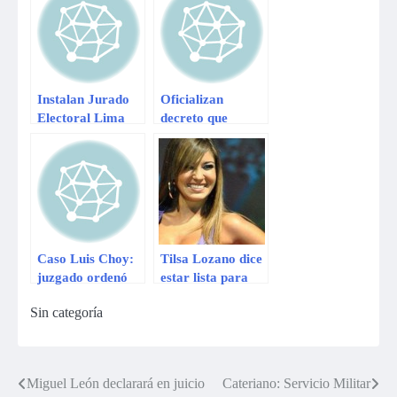
Instalan Jurado
Oficializan
Electoral Lima
decreto que
Centro para
amplía plazo para
elección de 22
formalización de
regidores
mineros
Caso Luis Choy:
Tilsa Lozano dice
juzgado ordenó
estar lista para
ampliar plazo
conducir un
Sin categoría
para investigar el
programa de TV
crimen
Miguel León declarará en juicio
Cateriano: Servicio Militar
Navegación