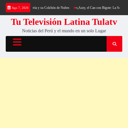
Saltar
ing al Cerro Cantería y su Colchón de Nubes
«¡Azzy, el Can con Bigote: La Sensación Pel
Ago 7, 2026
al
contenido
Tu Televisión Latina Tulatv
Noticias del Perú y el mundo en un solo Lugar