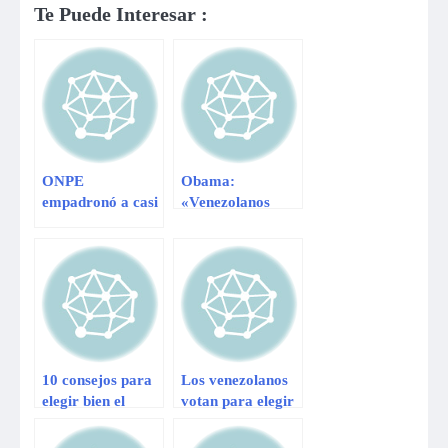
Te Puede Interesar :
ONPE
Obama:
empadronó a casi
«Venezolanos
6 mil personas
deben elegir a sus
con discapacidad
líderes en
a marzo del 2013
elecciones
legítimas»
10 consejos para
Los venezolanos
elegir bien el
votan para elegir
nombre del bebé
al sucesor de
Hugo Chávez