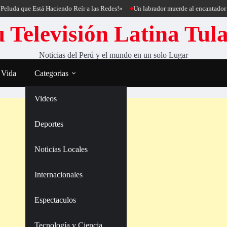
que Está Haciendo Reír a las Redes!»
Un labrador muerde al encantador de perro
 Televisión Latina Tul
Noticias del Perú y el mundo en un solo Lugar
 Vida
Categorias
Videos
Deportes
Noticias Locales
Internacionales
Espectaculos
Tecnología y Ciencia