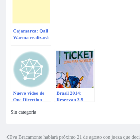
Cajamarca: Qali
Warma realizará
segundo proceso
de compra de
alimentos
Nuevo video de
Brasil 2014:
One Direction
Reservan 3.5
superó los 8
millones de
Sin categoría
millones de vistas
entradas en
en menos de 1 día
segunda fase de
ventas
Eva Bracamonte hablará próximo 21 de agosto con jueza que deci
Navegación