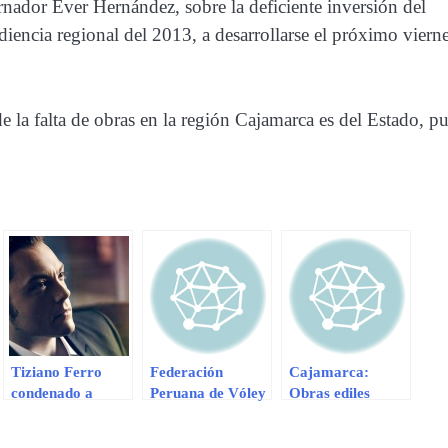
nador Ever Hernández, sobre la deficiente inversión del
udiencia regional del 2013, a desarrollarse el próximo viern
e la falta de obras en la región Cajamarca es del Estado, p
Tiziano Ferro
Federación
Cajamarca:
condenado a
Peruana de Vóley
Obras ediles
pagar 3 millones
recibirá 3
inconclusas
de euros por
millones de soles
sobrepasan los