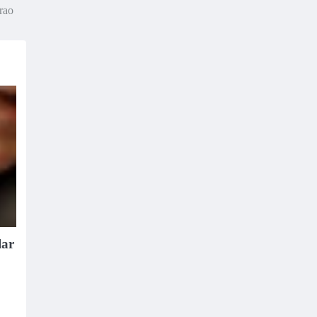
irao
lar