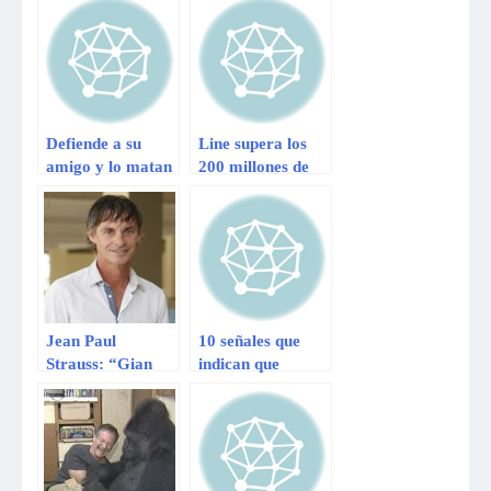
intentar bromear
Defiende a su
Line supera los
amigo y lo matan
200 millones de
en San Martín de
usuarios y ya va
Porres
camino a
destronar a la
aplicacion
WhatsApp
Jean Paul
10 señales que
Strauss: “Gian
indican que
Marco Zignano
encontraste un
no es mi amigo”
mejor amigo para
siempre