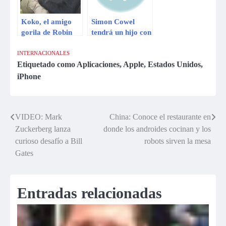
Koko, el amigo
Simon Cowel
gorila de Robin
tendrá un hijo con
Williams, lloró
la esposa de su
por la muerte del
mejor amigo
INTERNACIONALES
actor
Etiquetado como
Aplicaciones
,
Apple
,
Estados Unidos
,
iPhone
VIDEO: Mark
China: Conoce el restaurante en
Navegación
Zuckerberg lanza
donde los androides cocinan y los
de
curioso desafío a Bill
robots sirven la mesa
Gates
entradas
Entradas relacionadas