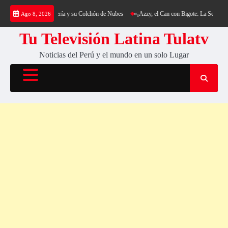
Saltar
ng al Cerro Cantería y su Colchón de Nubes
«¡Azzy, el Can con Bigote: La Sensación Pel
Ago 8, 2026
al
contenido
Tu Televisión Latina Tulatv
Noticias del Perú y el mundo en un solo Lugar