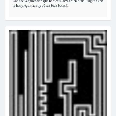
Conoce la aplicación que te dice si besas bien o mal. Alguna vez
te has preguntado ¿qué tan bien besas?…