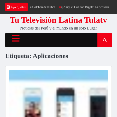
Saltar
 Cantería y su Colchón de Nubes
«¡Azzy, el Can con Bigote: La Sensación Peluda que Está
Ago 8, 2026
al
contenido
Tu Televisión Latina Tulatv
Noticias del Perú y el mundo en un solo Lugar
Etiqueta:
Aplicaciones