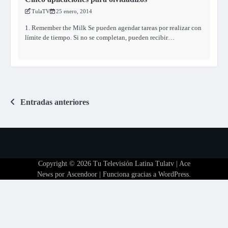
TulaTV
25 enero, 2014
1. Remember the Milk Se pueden agendar tareas por realizar con
límite de tiempo. Si no se completan, pueden recibir…
Navegación
Entradas anteriores
de
entradas
Copyright © 2026
Tu Televisión Latina Tulatv
| Ace
News por
Ascendoor
| Funciona gracias a
WordPress
.