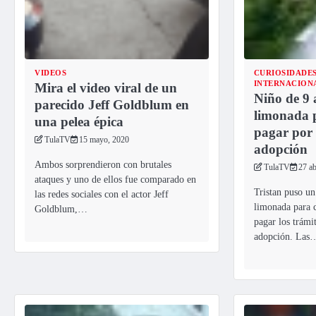
VIDEOS
CURIOSIDADE
INTERNACION
Mira el video viral de un
Niño de 9 
parecido Jeff Goldblum en
limonada 
una pelea épica
pagar por 
TulaTV
15 mayo, 2020
adopción
Ambos sorprendieron con brutales
TulaTV
27 ab
ataques y uno de ellos fue comparado en
Tristan puso un
las redes sociales con el actor Jeff
limonada para 
Goldblum,…
pagar los trámit
adopción. Las