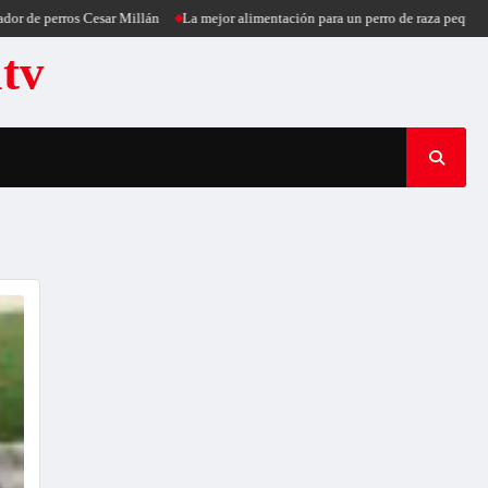
perros Cesar Millán
La mejor alimentación para un perro de raza pequeña
Pu
atv