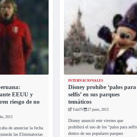
INTERNACIONALES
peruana:
Disney prohíbe ‘palos para
 ante EEUU y
selfis’ en sus parques
en riesgo de no
temáticos
TulaTV
27 junio, 2015
lio, 2015
Disney anunció este viernes que
prohibirá el uso de los “palos para selfi
aba de anunciar la fecha
dentro de sus populares parques
sputarán las Eliminatorias