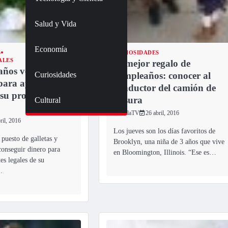
Salud y Vida
Economía
S
CURIOSIDADES
ALES
El mejor regalo de
años vende
Curiosidades
cumpleaños: conocer al
para ayudar a
conductor del camión de
su propia
basura
Cultural
TulaTV
26 abril, 2016
ril, 2016
Los jueves son los días favoritos de
 puesto de galletas y
Brooklyn, una niña de 3 años que vive
conseguir dinero para
en Bloomington, Illinois. “Ese es…
es legales de su
…