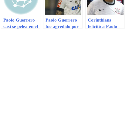
Paolo Guerrero
Paolo Guerrero
Corinthians
casi se pelea en el
fue agredido por
felicitó a Paolo
partido ante el
hinchas del
Guerrero por su
Santos
Corinthians
cumpleaños
número 30