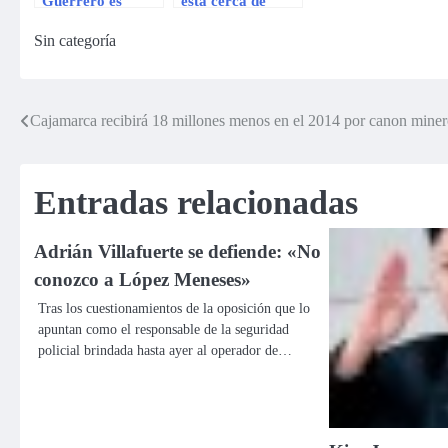
Guerrero es
está cerca de
imprescindible, si
batir cifras de
Sin categoría
Corinthians
Ronaldo en el
quiere ser temido
Corinthians
Cajamarca recibirá 18 millones menos en el 2014 por canon min
Navegación
de
Entradas relacionadas
entradas
Adrián Villafuerte se defiende: «No
conozco a López Meneses»
Tras los cuestionamientos de la oposición que lo
apuntan como el responsable de la seguridad
policial brindada hasta ayer al operador de…