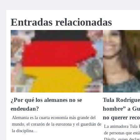
de
Entradas relacionadas
entradas
¿Por qué los alemanes no se
Tula Rodrígue
endeudan?
hombre” a Gui
no querer reco
Alemania es la cuarta economía más grande del
mundo, el corazón de la eurozona y el guardián de
La animadora Tula R
la disciplina…
de personas que está
Dávila, quien decla