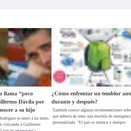
z llama “poco
¿Cómo enfrentar un temblor ante
llermo Dávila por
durante y después?
nocer a su hijo
También conoce algunas recomendaciones sobr
qué debería de tener una mochila de emergenci
odríguez se sumó a las miles
personalizada. “El país es sísmico y siempre…
n criticando a Guillermo
ró que no reconocerá a…