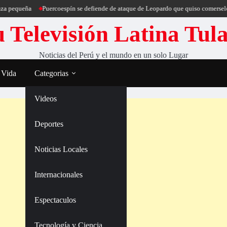
ueña
Puercoespín se defiende de ataque de Leopardo que quiso comerselo
Ave
 Televisión Latina Tul
Noticias del Perú y el mundo en un solo Lugar
 Vida
Categorias
Videos
Deportes
Noticias Locales
Internacionales
Espectaculos
Tecnología y Ciencia