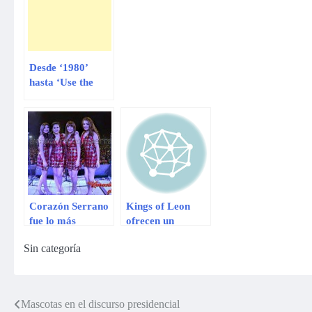
Desde ‘1980’
hasta ‘Use the
Force, Luke’: ¡las
bromas de
YouTube por la
semana geek!
Corazón Serrano
Kings of Leon
fue lo más
ofrecen un
buscado del 2013
concierto gratuito
Sin categoría
en Youtube
en YouTube
Mascotas en el discurso presidencial
Navegación