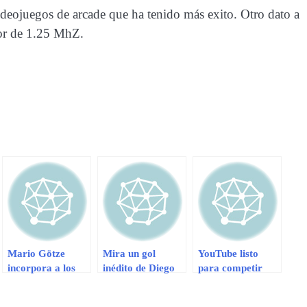
eojuegos de arcade que ha tenido más exito. Otro dato a
dor de 1.25 MhZ.
Mario Götze
Mira un gol
YouTube listo
incorpora a los
inédito de Diego
para competir
entrenamientos
Armando
con Netflix
del Bayern
Maradona en