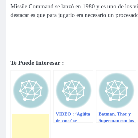
Missile Command se lanzó en 1980 y es uno de los vid
destacar es que para jugarlo era necesario un procesa
Te Puede Interesar :
VIDEO : ‘Agüita
Batman, Thor y
de coco’ se
Superman son los
convierte en la
superhéroes más
sensación de
populares en