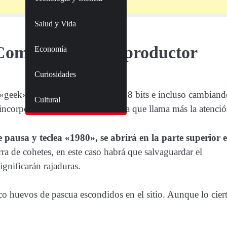
Salud y Vida
 Command a su reproductor
Economía
Curiosidades
geek», rindiéndole tributo a los 8 bits e incluso cambian
Cultural
incorporación escondida es que la que llama más la atenció
e pausa y teclea «1980», se abrirá en la parte superior e
ierra de cohetes, en este caso habrá que salvaguardar el
gnificarán rajaduras.
 huevos de pascua escondidos en el sitio. Aunque lo cier