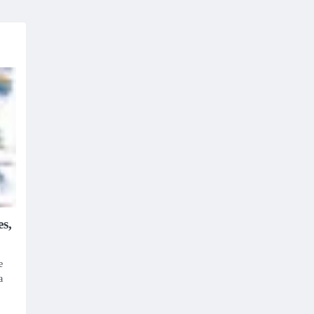
s,
e
a