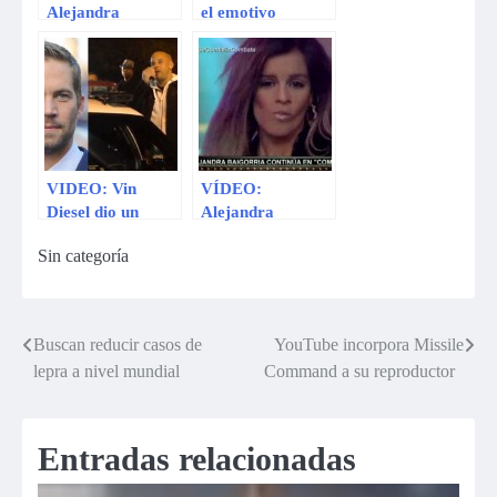
Alejandra
el emotivo
Baigorria a
discurso que lo ha
Andrea Llosa por
convertido en
llamarla
tendencia
‘arrastrada’
VIDEO: Vin
VÍDEO:
Diesel dio un
Alejandra
emotivo discurso
Baigorria
Sin categoría
en el lugar donde
abandona las
murió Paul
lágrimas y
Walker
sorprende en
Combate con este
Buscan reducir casos de
YouTube incorpora Missile
Navegación
discurso
lepra a nivel mundial
Command a su reproductor
de
entradas
Entradas relacionadas