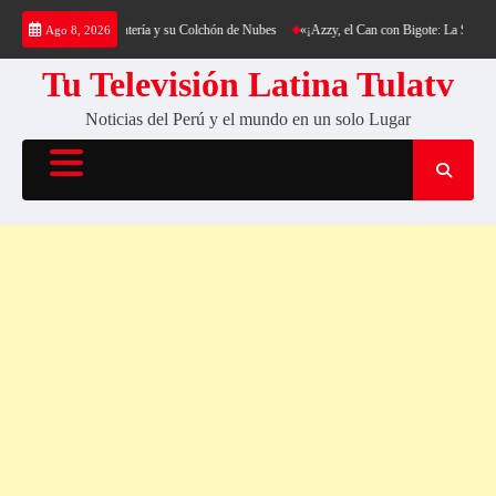
Saltar
kking al Cerro Cantería y su Colchón de Nubes
«¡Azzy, el Can con Bigote: La Sensación 
Ago 8, 2026
al
contenido
Tu Televisión Latina Tulatv
Noticias del Perú y el mundo en un solo Lugar