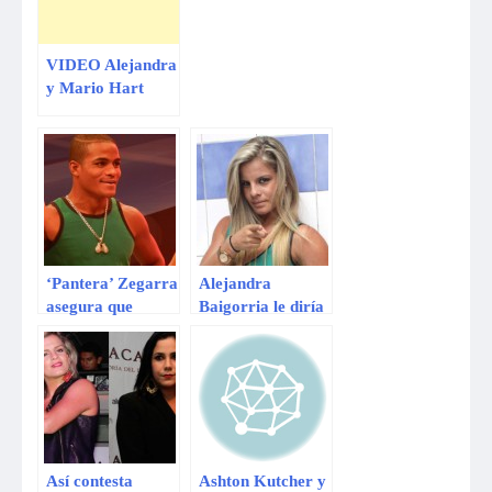
VIDEO Alejandra
y Mario Hart
remecen redes
sociales por
próximo ingreso a
EEG
‘Pantera’ Zegarra
Alejandra
asegura que
Baigorria le diría
Combate no sabe
adiós a Combate
cuidar a sus
participantes
Así contesta
Ashton Kutcher y