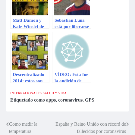
coronavirus
Matt Damon y
Sebastián Luna
Kate Winslet de
está por liberarse
‘Contagio’ nos
del Rangers de
enseña a lidiar
Chile para firmar
con la crisis del
por Universitario
coronavirus
Descentralizado
VÍDEO: Esta fue
2014: estos son
la audición de
los 16 técnicos
Tom Hanks para
para esta
interpretar a
INTERNACIONALES
SALUD Y VIDA
temporada
Forrest Gump
Etiquetado como
apps
,
coronavirus
,
GPS
Como medir la
España y Reino Unido con récord de
Navegación
temperatura
fallecidos por coronavirus