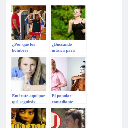
¿Por qué los
¿Buscando
hombres
música para
adelgazan más
correr? Esta
rápido?
podría ser la ‘play
Descúbrelo aquí
list’ perfecta
Entérate aquí por
El popular
qué seguirás
comediante
engordando si NO
japonés Ken
tomas desayuno
Shimura muere
después de ser
hospitalizado por