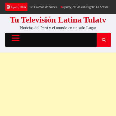
Saltar
Cerro Cantería y su Colchón de Nubes
«¡Azzy, el Can con Bigote: La Sensación Peluda que
Ago 6, 2026
al
contenido
Tu Televisión Latina Tulatv
Noticias del Perú y el mundo en un solo Lugar