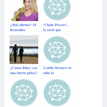
¿Mal aliento? 10
‘Cholo Powers’,
Remedios
la serie que
efectivos para
elevará la
eliminarlo
temperatura del
verano [fotos]
¿Cómo lidiar con
Caitlin Wynters le
una fuerte pelea?
sube la
temperatura a la
segunda división
inglesa