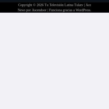
Copyright © 2026
Tu Televisión Latina Tulatv
| Ace
News por
Ascendoor
| Funciona gracias a
WordPress
.