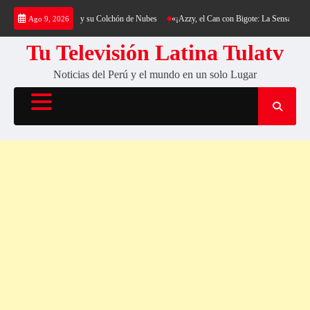
Saltar
 Cerro Cantería y su Colchón de Nubes
«¡Azzy, el Can con Bigote: La Sensación Peluda qu
Ago 9, 2026
al
contenido
Tu Televisión Latina Tulatv
Noticias del Perú y el mundo en un solo Lugar