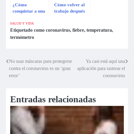
¿Cómo
Cómo volver al
conquistar a una
trabajo después
mujer? 7 trucos
de una larga
según experto
ausencia
SALUD Y VIDA
Etiquetado como
coronavirus
,
fiebre
,
temperatura
,
termómetro
No usar máscaras para protegerse
Ya casi está aquí una
Navegación
contra el coronavirus es un ‘gran
aplicación para rastrear el
de
error’
coronavirus
entradas
Entradas relacionadas