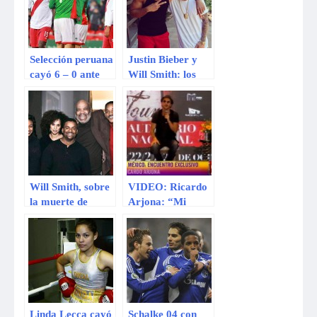
Selección peruana
Justin Bieber y
cayó 6 – 0 ante
Will Smith: los
País Vasco en
más populares en
partido amistoso
Instagram este
en Bilbao
año
[VIDEO]
Will Smith, sobre
VIDEO: Ricardo
la muerte de
Arjona: “Mi
James Avery:
comida preferida
«todo hombre
es la peruana”
joven necesita un
tío Phil»
Linda Lecca cayó
Schalke 04 con