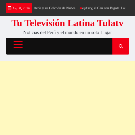
Saltar
kking al Cerro Cantería y su Colchón de Nubes
«¡Azzy, el Can con Bigote: La Sensación 
Ago 8, 2026
al
contenido
Tu Televisión Latina Tulatv
Noticias del Perú y el mundo en un solo Lugar