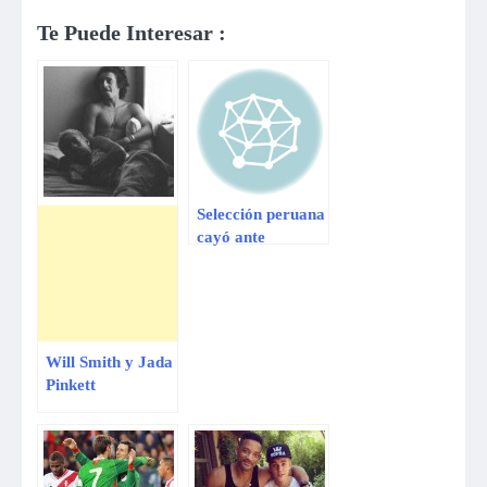
Te Puede Interesar :
Selección peruana
cayó ante
Argentina en el
Grand Prix de
Vóley
Will Smith y Jada
Pinkett
investigados por
foto de su hija