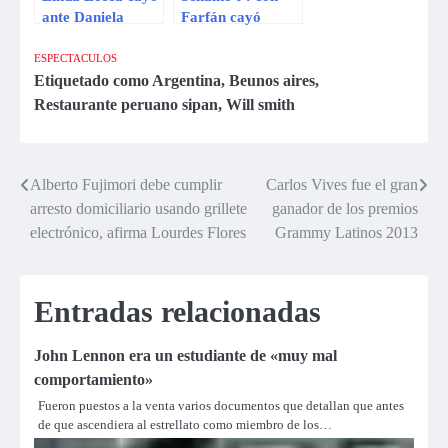
ante Daniela
Farfán cayó
Bermúdez en
goleado 1-3 ante
pelea por título
el Hoffenheim por
ESPECTACULOS
mundial de la
la Copa Alemana
Etiquetado como
Argentina
,
Beunos aires
,
AMB
Restaurante peruano sipan
,
Will smith
Alberto Fujimori debe cumplir
Carlos Vives fue el gran
Navegación
arresto domiciliario usando grillete
ganador de los premios
de
electrónico, afirma Lourdes Flores
Grammy Latinos 2013
entradas
Entradas relacionadas
John Lennon era un estudiante de «muy mal
comportamiento»
Fueron puestos a la venta varios documentos que detallan que antes
de que ascendiera al estrellato como miembro de los…