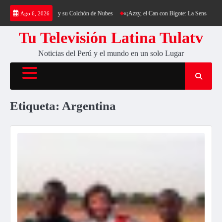
Saltar
ro Cantería y su Colchón de Nubes
«¡Azzy, el Can con Bigote: La Sensación Peluda que Es
Ago 6, 2026
al
contenido
Tu Televisión Latina Tulatv
Noticias del Perú y el mundo en un solo Lugar
Etiqueta:
Argentina