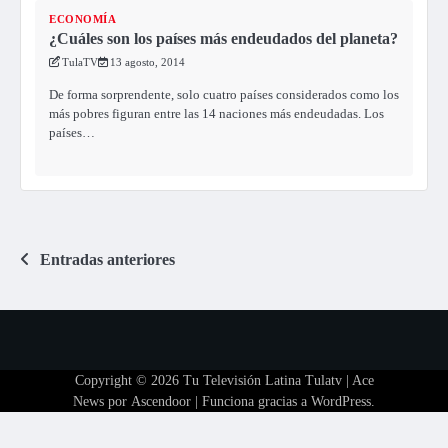
ECONOMÍA
¿Cuáles son los países más endeudados del planeta?
TulaTV
13 agosto, 2014
De forma sorprendente, solo cuatro países considerados como los
más pobres figuran entre las 14 naciones más endeudadas. Los
países…
Navegación
Entradas anteriores
de
entradas
Copyright © 2026
Tu Televisión Latina Tulatv
| Ace
News por
Ascendoor
| Funciona gracias a
WordPress
.