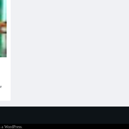
e
s a
WordPress
.