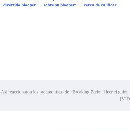
divertido blooper
sobre su blooper:
cerca de calificar
de la película ‘Asu
«Toda mi vida he
a octavos de final
Mare 2′
hecho esa jugada,
de la Champions
pero nunca fallé»
Así reaccionaron los protagonistas de «Breaking Bad» al leer el guión 
[VI