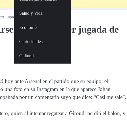
Salud y Vida
cer jugada de Johan Cruyff
Arsenal quiso hacer jugada de
Economía
Curiosidades
Cultural
ó hoy ante Arsenal en el partido que su equipo, el
ó una foto en su Instagram en la que aparece Johan
ompañada por un comentario suyo que dice: “Casi me sale”.
ero, quien al intentar regatear a Giroud, perdió el balón, y