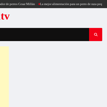
perros Cesar Millán
La mejor alimentación para un perro de raza pequeña
Pu
atv