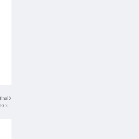
final
DEO]