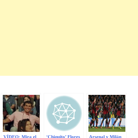
VÍDEO: Mira el
‘Chiquito’ Flores
Arsenal y Milán