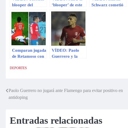
blooper del
‘blooper’ de este
Schwarz cometió
defensa le costó el
arquero en la
tremendo blooper
gol a su equipo en
Champions
en vivo
Rumania
League
Comparan jugada
VÍDEO: Paolo
de Retamoso con
Guerrero y la
“toqueteo” de
jugada que
Jara
enfureció a los
DEPORTES
bolivianos
Paolo Guerrero no jugará ante Flamengo para evitar positivo en
Navegación
antidoping
de
entradas
Entradas relacionadas