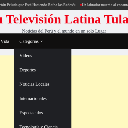
uda que Está Haciendo Reír a las Redes!»
Un labrador muerde al encantador de 
 Televisión Latina Tul
Noticias del Perú y el mundo en un solo Lugar
 Vida
Categorias
Videos
Deportes
Noticias Locales
Internacionales
Espectaculos
Tecnología y Ciencia