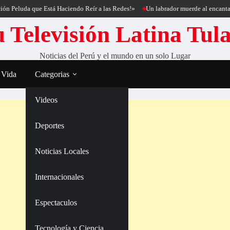
uda que Está Haciendo Reír a las Redes!»
Un labrador muerde al encantador de 
 Televisión Latina Tul
Noticias del Perú y el mundo en un solo Lugar
 Vida
Categorias
Videos
Deportes
Noticias Locales
Internacionales
Espectaculos
Tecnología y Ciencia