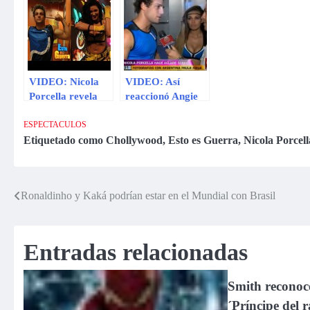
peor manera
VIDEO: Nicola
VIDEO: Así
Porcella revela
reaccionó Angie
que es amenazado
Arizaga tras
por fans de
supuesto beso
ESPECTACULOS
Michelle Soifer
entre Nicola
Etiquetado como
Chollywood
,
Esto es Guerra
,
Nicola Porcell
Porcella y Paula
Ávila
Ronaldinho y Kaká podrían estar en el Mundial con Brasil
Navegación
de
Entradas relacionadas
entradas
Smith reconoc
´Príncipe del 