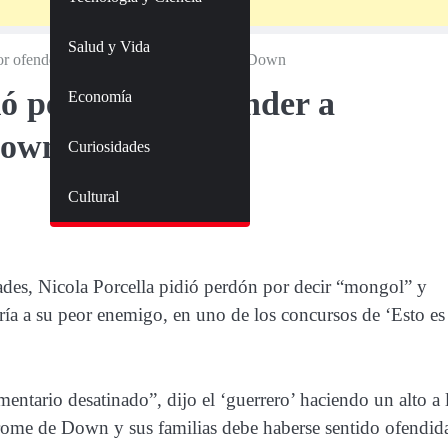
Salud y Vida
or ofender a personas con Síndrome de Down
ó perdón por ofender a
Economía
Down
Curiosidades
Cultural
ades, Nicola Porcella pidió perdón por decir “mongol” y
ía a su peor enemigo, en uno de los concursos de ‘Esto es
entario desatinado”, dijo el ‘guerrero’ haciendo un alto a 
ome de Down y sus familias debe haberse sentido ofendida