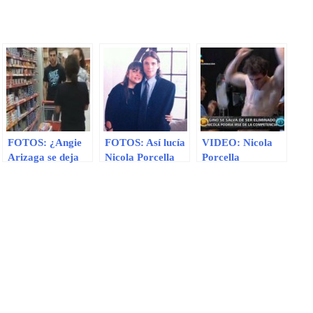
FOTOS: ¿Angie
FOTOS: Así lucía
VIDEO: Nicola
Arizaga se deja
Nicola Porcella
Porcella
ver con Nicola
cuando era niño y
reaccionó
Porcella como si
adolescente
violentamente
nada hubiera
contra
pasado?
paramédicos