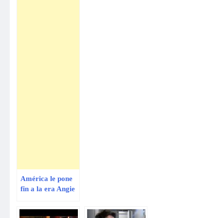
América le pone
fin a la era Angie
Arizaga y Nicola
Porcella de la