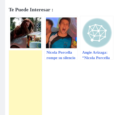
Te Puede Interesar :
Nicola Porcella
Angie Arizaga:
rompe su silencio
“Nicola Porcella
tras polémica
no me insultó”
salida