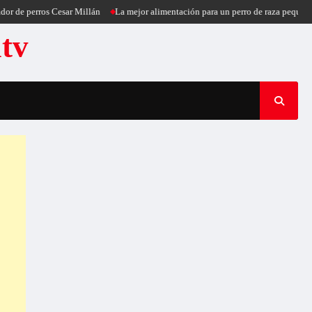
perros Cesar Millán
La mejor alimentación para un perro de raza pequeña
Pue
atv