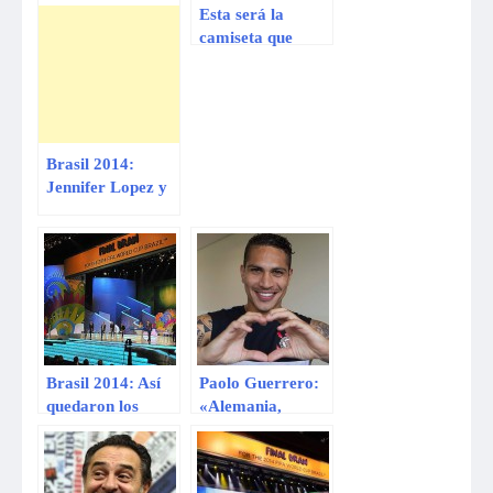
Esta será la
camiseta que
usará Argentina
en el Mundial
Brasil 2014
Brasil 2014:
Jennifer Lopez y
Pitbull
interpretarán
canción del
Mundial
Brasil 2014: Así
Paolo Guerrero:
quedaron los
«Alemania,
grupos tras el
España y Brasil
sorteo del
son favoritas para
Mundial
ganar Mundial»