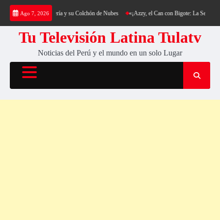
Saltar
ng al Cerro Cantería y su Colchón de Nubes
«¡Azzy, el Can con Bigote: La Sensación Pel
Ago 7, 2026
al
contenido
Tu Televisión Latina Tulatv
Noticias del Perú y el mundo en un solo Lugar