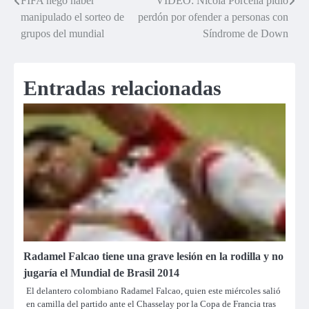
FIFA negó haber
VIDEO: Nicola Porcella pidió
Navegación
manipulado el sorteo de
perdón por ofender a personas con
de
grupos del mundial
Síndrome de Down
entradas
Entradas relacionadas
Radamel Falcao tiene una grave lesión en la rodilla y no
jugaría el Mundial de Brasil 2014
El delantero colombiano Radamel Falcao, quien este miércoles salió
en camilla del partido ante el Chasselay por la Copa de Francia tras