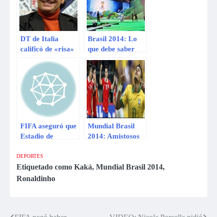
DT de Italia
Brasil 2014: Lo
calificó de «risa»
que debe saber
el sistema del
sobre el sorteo del
sorteo del
Mundial
Mundial Brasil
2014
FIFA aseguró que
Mundial Brasil
Estadio de
2014: Amistosos
Curitiba podría
internacionales.
quedar fuera del
DEPORTES
Mundial Brasil
Etiquetado como
Kaká
,
Mundial Brasil 2014
,
2014
Ronaldinho