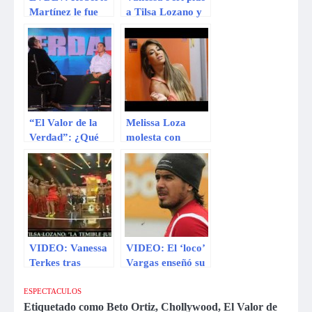
Martínez le fue
a Tilsa Lozano y
infiel a Gisela con
Vanessa Terkes
Viviana
que no se
Rivasplata y
enfrenten
Metio su Chiquita
a Chola Chabuca
“El Valor de la
Melissa Loza
Verdad”: ¿Qué
molesta con
preguntas
Roberto Martínez
responderá
por su
Roberto Martínez
presentación en El
en el sillón rojo?
Valor de la
Verdad
VIDEO: Vanessa
VIDEO: El ‘loco’
Terkes tras
Vargas enseñó su
desaire de Tilsa
nido de amor con
Lozano: Tiene el
Tilsa Lozano en
ESPECTACULOS
corazón dolido
un antiguo
Etiquetado como
Beto Ortiz
,
Chollywood
,
El Valor de