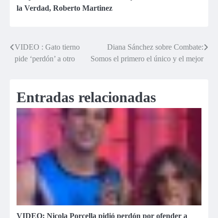
reportaje
la Verdad
,
Roberto Martinez
VIDEO : Gato tierno
Diana Sánchez sobre Combate:
Navegación
pide ‘perdón’ a otro
Somos el primero el único y el mejor
de
entradas
Entradas relacionadas
VIDEO: Nicola Porcella pidió perdón por ofender a