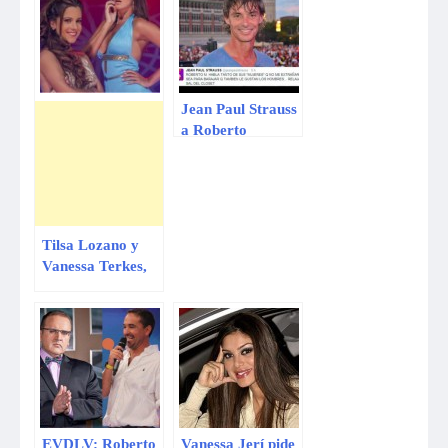
Jean Paul Strauss
a Roberto
Martínez:
“Relájate y sal del
clóset”
Tilsa Lozano y
Vanessa Terkes,
¿amigas y
rivales?
EVDLV: Roberto
Vanessa Jerí pide