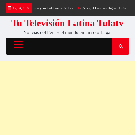
Saltar
ng al Cerro Cantería y su Colchón de Nubes
«¡Azzy, el Can con Bigote: La Sensación Pel
Ago 6, 2026
al
contenido
Tu Televisión Latina Tulatv
Noticias del Perú y el mundo en un solo Lugar