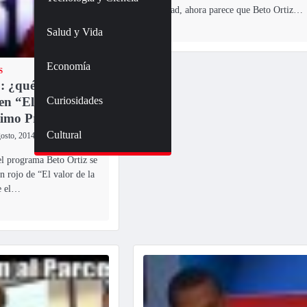
Verdad, ahora parece que Beto Ortiz…
Salud y Vida
Economía
S
 : ¿qué pregunta
Curiosidades
en “El valor de la
timo Programa”?
Cultural
gosto, 2014
el programa Beto Ortiz se
ón rojo de “El valor de la
e el…