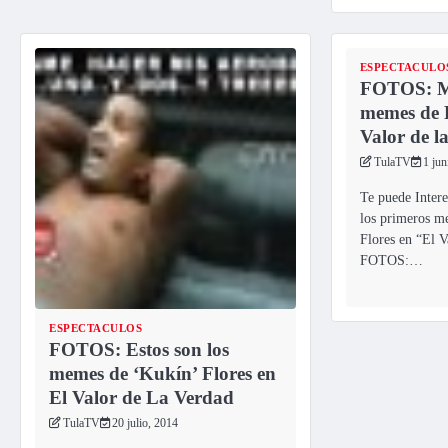
ESPECTACULO
FOTOS: Mi
memes de R
Valor de l
TulaTV
1 jun
Te puede Inter
los primeros m
Flores en “El V
FOTOS:…
ESPECTACULOS
FOTOS: Estos son los
memes de ‘Kukín’ Flores en
El Valor de La Verdad
TulaTV
20 julio, 2014