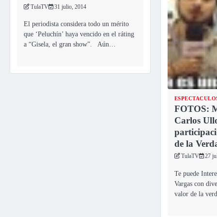
TulaTV
31 julio, 2014
El periodista considera todo un mérito
que ‘Peluchín’ haya vencido en el ráting
a “Gisela, el gran show”. Aún…
ESPECTACULO
FOTOS: M
Carlos Ull
participac
de la Verd
TulaTV
27 ju
Te puede Intere
Vargas con dive
valor de la ve