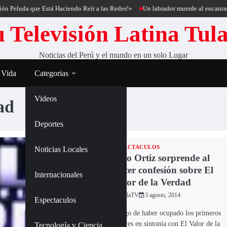
a que Está Haciendo Reír a las Redes!»
Un labrador muerde al encantador de pe
 Televisión Latina Tul
Noticias del Perú y el mundo en un solo Lugar
 Vida
Categorias
Videos
ad
Deportes
ESPECTACULOS
Noticias Locales
Beto Ortiz sorprende al
hacer confesión sobre El
Internacionales
Valor de la Verdad
TulaTV
3 agosto, 2014
Espectaculos
Luego de haber ocupado los primeros
lugares en sintonía con El Valor de la
Tecnología y Ciencia