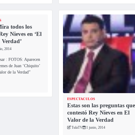
S
ra todos los
ey Nieves en ‘El
a Verdad’
io, 2014
esar : FOTOS: Aparecen
emes de Juan ‘Chiquito’
alor de la Verdad”
ESPECTACULOS
Estas son las preguntas que
contestó Rey Nieves en El
Valor de la Verdad
TulaTV
1 junio, 2014