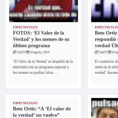
ESPECTACULOS
ESPECTACULO
FOTOS: ‘El Valor de la
Beto Ortiz
Verdad’ y los memes de su
respondió 
último programa
verdad Úl
TulaTV
24 agosto, 2014
TulaTV
24 a
‘El Valor de la Verdad’ se despidió de la
El conductor d
televisión con un programa especial y
sentó en el sill
los memes no podían faltar.…
verdad” durant
ESPECTACULOS
Beto Ortiz: “A ‘El valor de
la verdad’ no vuelvo”