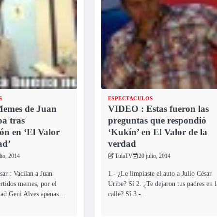
S
ESPECTACULOS
emes de Juan
VIDEO : Estas fueron las
oa tras
preguntas que respondió
ión en ‘El Valor
‘Kukín’ en El Valor de la
ad’
verdad
lio, 2014
TulaTV
20 julio, 2014
sar : Vacilan a Juan
1.- ¿Le limpiaste el auto a Julio César
rtidos memes, por el
Uribe? Sí 2. ¿Te dejaron tus padres en l
rdad Geni Alves apenas…
calle? Sí 3.-…