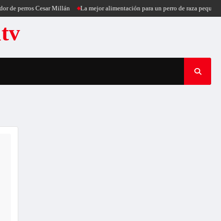
rros Cesar Millán
La mejor alimentación para un perro de raza pequeña
Puerc
atv