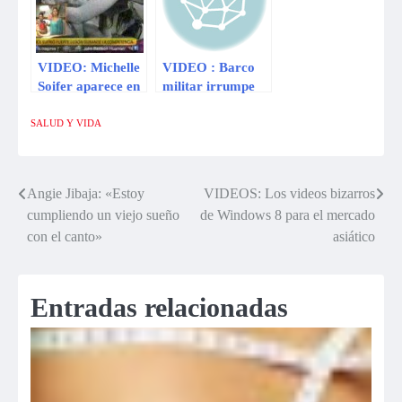
VIDEO: Michelle
VIDEO : Barco
Soifer aparece en
militar irrumpe
“Combate”
en playa y deja
apoyando a Erick
atónitos a
SALUD Y VIDA
Sabater
bañistas en Rusia
Angie Jibaja: «Estoy
VIDEOS: Los videos bizarros
Navegación
cumpliendo un viejo sueño
de Windows 8 para el mercado
de
con el canto»
asiático
entradas
Entradas relacionadas