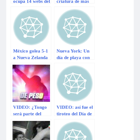
ocupa 14 webs del
criatura de más
partido que
de cuatro metros
gobierna Nueva
varada en playa
Zelanda
española
México golea 5-1
Nueva York: Un
a Nueva Zelanda
día de playa con
y abraza a Brasil
vestimenta de
2014
gala
VIDEO: ¿Tongo
VIDEO: así fue el
será parte del
tiroteo del Día de
jurado de ‘Yo
la Madre en
Soy’ en la nueva
Nueva Orleans
temporada?