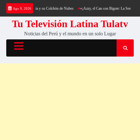
Saltar
g al Cerro Cantería y su Colchón de Nubes
«¡Azzy, el Can con Bigote: La Sensación Pelud
Ago 9, 2026
al
contenido
Tu Televisión Latina Tulatv
Noticias del Perú y el mundo en un solo Lugar