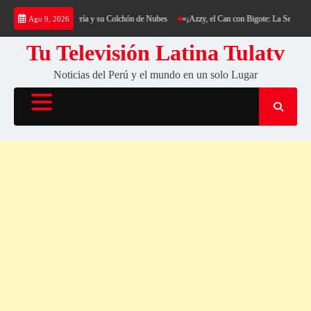
Saltar
ng al Cerro Cantería y su Colchón de Nubes
«¡Azzy, el Can con Bigote: La Sensación Pel
Ago 9, 2026
al
contenido
Tu Televisión Latina Tulatv
Noticias del Perú y el mundo en un solo Lugar