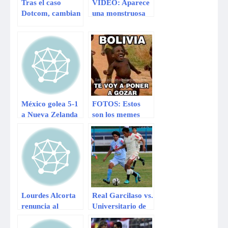
Tras el caso
VIDEO: Aparece
Dotcom, cambian
una monstruosa
la ley para espiar
criatura en una
ciberdelitos
playa de Nueva
Zelanda
México golea 5-1
FOTOS: Estos
a Nueva Zelanda
son los memes
y abraza a Brasil
que calientan el
2014
partido entre
Perú vs. Bolivia
Lourdes Alcorta
Real Garcilaso vs.
renuncia al
Universitario de
Partido Popular
Deportes: primer
Cristiano
partido de los