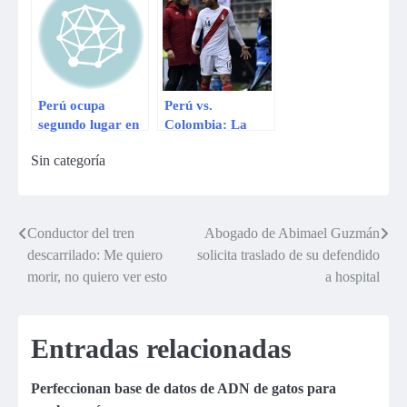
play off sí se
juega en Espinar
Perú ocupa
Perú vs.
segundo lugar en
Colombia: La
lista global de
imagen más
Sin categoría
optimismo
curiosa del
económico
partido
Conductor del tren
Abogado de Abimael Guzmán
Navegación
descarrilado: Me quiero
solicita traslado de su defendido
de
morir, no quiero ver esto
a hospital
entradas
Entradas relacionadas
Perfeccionan base de datos de ADN de gatos para