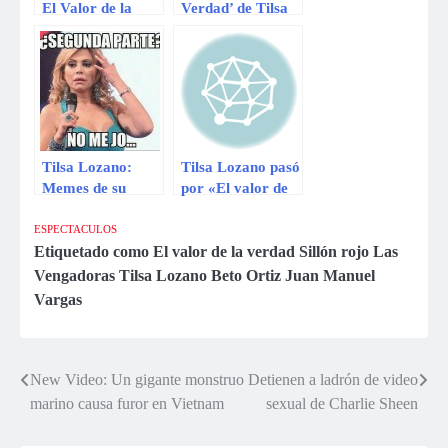
El Valor de la
Verdad’ de Tilsa
verdad: Es la que
Lozano sale al
gano más dinero
aire sí o sí
?
Tilsa Lozano:
Tilsa Lozano pasó
Memes de su
por «El valor de
participación en
la verdad»: ya
‘El valor de la
grabó programa
ESPECTACULOS
verdad’
Etiquetado como
El valor de la verdad Sillón rojo Las
Vengadoras Tilsa Lozano Beto Ortiz Juan Manuel
Vargas
New Video: Un gigante monstruo
Detienen a ladrón de video
Navegación
marino causa furor en Vietnam
sexual de Charlie Sheen
de