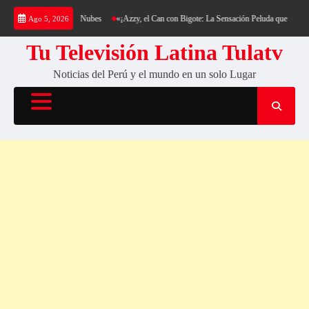
Saltar
ía y su Colchón de Nubes
«¡Azzy, el Can con Bigote: La Sensación Peluda que Está Hacien
Ago 5, 2026
al
contenido
Tu Televisión Latina Tulatv
Noticias del Perú y el mundo en un solo Lugar