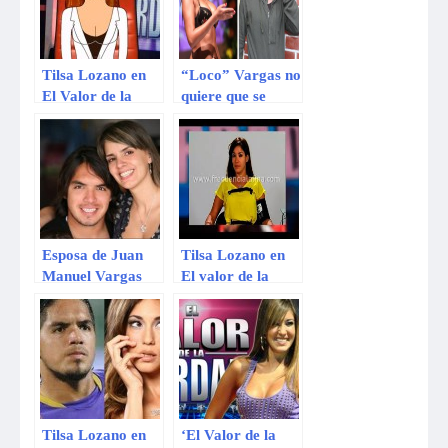
Tilsa Lozano en
“Loco” Vargas no
El Valor de la
quiere que se
Verdad: Difunden
emita El valor de
versión animada
la verdad de Tilsa
del programa
Lozano
Esposa de Juan
Tilsa Lozano en
Manuel Vargas
El valor de la
llegó a Lima un
verdad: mira su
día antes de El
preparación ante
valor de la verdad
el polígrafo
de Tilsa Lozano
(Video)
Tilsa Lozano en
‘El Valor de la