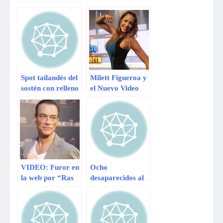
del sur
Spot tailandés del
Milett Figueroa y
sostén con relleno
el Nuevo Video
causa furor en
que sacude las
redes sociales
redes sociales :
Ver Video
VIDEO: Furor en
Ocho
la web por “Ras
desaparecidos al
tas tas” de Jean-
naufragar un
Claude Van
barco en Vietnam
Damme