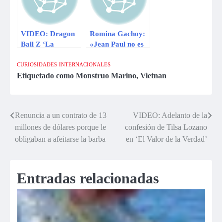
VIDEO: Dragon
Romina Gachoy:
Ball Z ‘La
«Jean Paul no es
resurrección de
un monstruo»
Cell’ causa
CURIOSIDADES
INTERNACIONALES
revuelo en redes
Etiquetado como
Monstruo Marino
,
Vietnan
Renuncia a un contrato de 13
VIDEO: Adelanto de la
Navegación
millones de dólares porque le
confesión de Tilsa Lozano
de
obligaban a afeitarse la barba
en ‘El Valor de la Verdad’
entradas
Entradas relacionadas