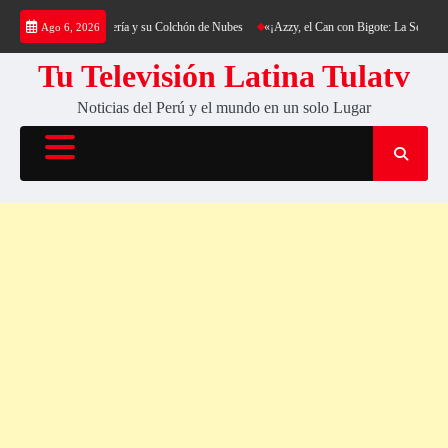
Saltar
ing al Cerro Cantería y su Colchón de Nubes
«¡Azzy, el Can con Bigote: La Sensación Pe
Ago 6, 2026
al
contenido
Tu Televisión Latina Tulatv
Noticias del Perú y el mundo en un solo Lugar