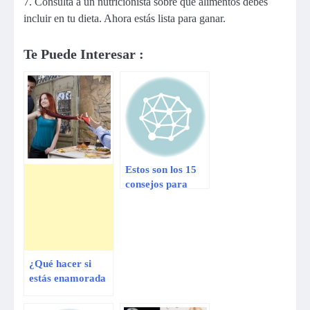
7. Consulta a un nutricionista sobre qué alimentos debes
incluir en tu dieta. Ahora estás lista para ganar.
Te Puede Interesar :
Estos son los 15
consejos para
adelgazar que sí
funcionan
¿Qué hacer si
estás enamorada
de dos personas?
¡Entérate!