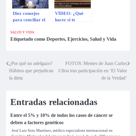
Diez consejos
VÍDEO: ¿Qué
para conciliar el
hacer si te
sueño y descansar
atragantas y estás
adecuadamente
solo?
SALUD Y VIDA
Etiquetado como
Deportes
,
Ejercicios
,
Salud y Vida
¿Por qué no adelgazo?
FOTOS: Memes de Juan Carlos
Navegación
Hábitos que perjudican
Ulloa tras participación en ‘El Valor
de
la dieta
de la Verdad’
entradas
Entradas relacionadas
Entre el 5% y 10% de todos los casos de cáncer se
deben a factores genéticos
José Luis Soto Martínez, médico especialista internacional en