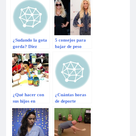
¿Sudando la gota
5 consejos para
gorda? Diez
bajar de peso
consejos para no
inspirados en
fracasar en el
Jessica Simpson
gimnasio
¿Qué hacer con
¿Cuántas horas
sus hijos en
de deporte
vacaciones?
ayudan a
combatir la
gripe?