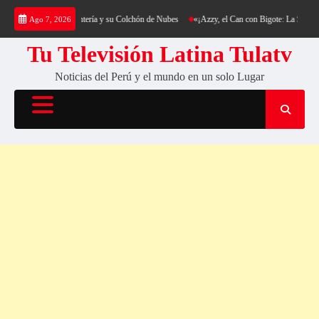
Saltar
kking al Cerro Cantería y su Colchón de Nubes
«¡Azzy, el Can con Bigote: La Sensación P
Ago 7, 2026
al
contenido
Tu Televisión Latina Tulatv
Noticias del Perú y el mundo en un solo Lugar