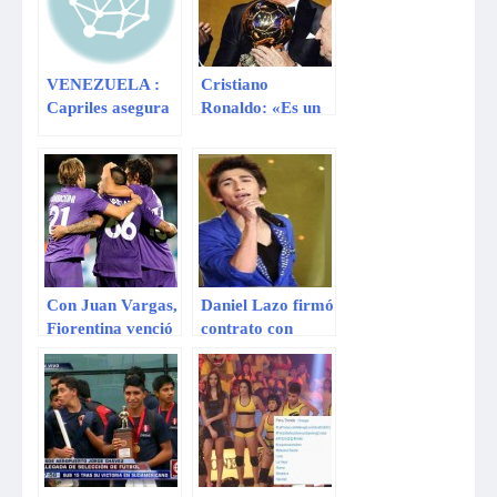
VENEZUELA :
Cristiano
Capriles asegura
Ronaldo: «Es un
que ganaría con el
honor ganar el
60% de los votos
Balón de Oro»
en nuevas
elecciones
Con Juan Vargas,
Daniel Lazo firmó
Fiorentina venció
contrato con
2-1 al Siena y ya
Universal Music
es semifinalista de
tras ganar “La
la Copa Italia
Voz Perú”
[VIDEO]