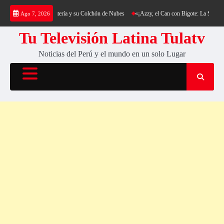
Saltar
ekking al Cerro Cantería y su Colchón de Nubes
«¡Azzy, el Can con Bigote: La Sensación 
Ago 7, 2026
al
contenido
Tu Televisión Latina Tulatv
Noticias del Perú y el mundo en un solo Lugar