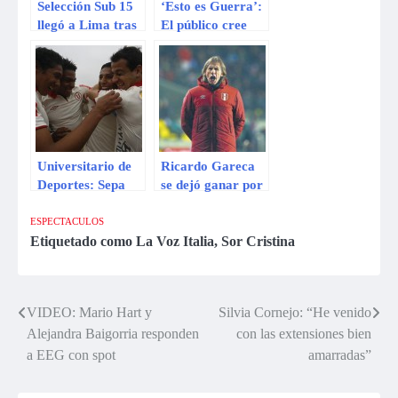
Selección Sub 15
‘Esto es Guerra’:
llegó a Lima tras
El público cree
ganar título
que la producción
Sudamericano
maneja los votos
Universitario de
Ricardo Gareca
Deportes: Sepa
se dejó ganar por
cuáles fueron las
el momento y
«declas» de los
derramó algunas
ESPECTACULOS
jugadores cremas
lágrimas tras el
Etiquetado como
La Voz Italia
,
Sor Cristina
tras ganar el
partido
título
VIDEO: Mario Hart y
Silvia Cornejo: “He venido
Navegación
Alejandra Baigorria responden
con las extensiones bien
de
a EEG con spot
amarradas”
entradas