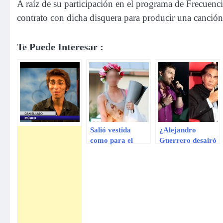
A raíz de su participación en el programa de Frecuenc
contrato con dicha disquera para producir una canción
Te Puede Interesar :
Salió vestida
¿Alejandro
como para el
Guerrero desairó
carnaval, pero
al ‘Puma’ tras
como firmó un
eliminación?
contrato
millonario no le
importa nada