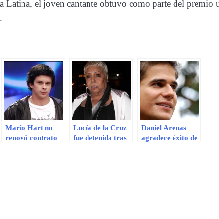
ia Latina, el joven cantante obtuvo como parte del premio 
.
Mario Hart no
Lucía de la Cruz
Daniel Arenas
renovó contrato
fue detenida tras
agradece éxito de
con “Combate”:
ser denunciada
“Corazón
“Ya cumplí mi
por incumplir un
indomable” en el
ciclo”
contrato
Perú