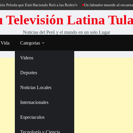
da que Está Haciendo Reír a las Redes!»
Un labrador muerde al encantador de p
 Televisión Latina Tul
Noticias del Perú y el mundo en un solo Lugar
 Vida
Categorias
Videos
Deportes
Noticias Locales
Internacionales
Espectaculos
Tecnología y Ciencia