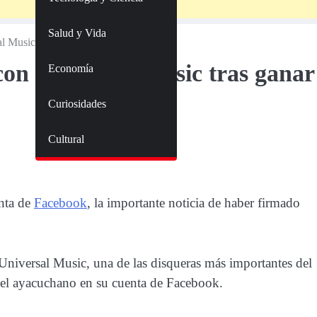
Salud y Vida
al Music tras ganar “La Voz Perú”
con Universal Music tras ganar
Economía
Curiosidades
Cultural
enta de
Facebook
, la importante noticia de haber firmado
 Universal Music, una de las disqueras más importantes del
ó el ayacuchano en su cuenta de Facebook.