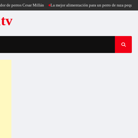
erros Cesar Millán
La mejor alimentación para un perro de raza pequeña
Puer
atv