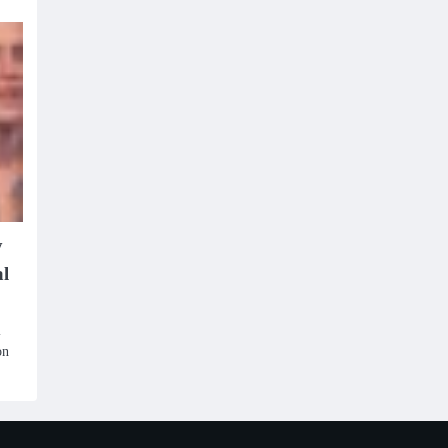
y
al
l
on