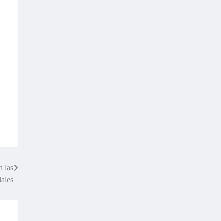
n las
iales