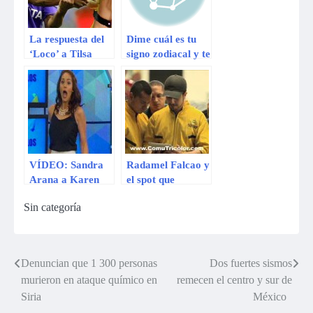
La respuesta del
Dime cuál es tu
‘Loco’ a Tilsa
signo zodiacal y te
Lozano: «Tú eres
diré cómo eres en
soltera, yo soy
la cama
jugador»
VÍDEO: Sandra
Radamel Falcao y
Arana a Karen
el spot que
Schwarz “Con tu
conmovió a todo
Sin categoría
cara de monga,
Colombia
eres tremenda
pendex”
Denuncian que 1 300 personas
Dos fuertes sismos
Navegación
murieron en ataque químico en
remecen el centro y sur de
de
Siria
México