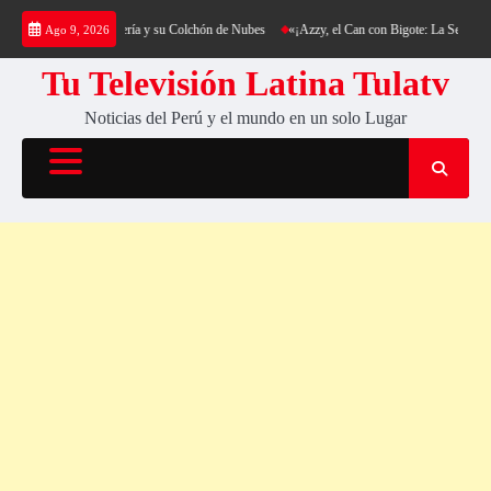
Saltar
ing al Cerro Cantería y su Colchón de Nubes
«¡Azzy, el Can con Bigote: La Sensación Pel
Ago 9, 2026
al
contenido
Tu Televisión Latina Tulatv
Noticias del Perú y el mundo en un solo Lugar