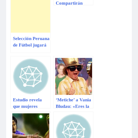
Compartirán
datos de
criminales
sexuales a través
de smartphones
Selección Peruana
de Fútbol jugará
amistoso con
Inglaterra este 30
de mayo en
Londres
Estudio revela
‘Metiche’ a Vania
que mujeres
Bludau: «Eres la
prefieren su
reina de las
smartphones
desubicadas»
antes que sexo