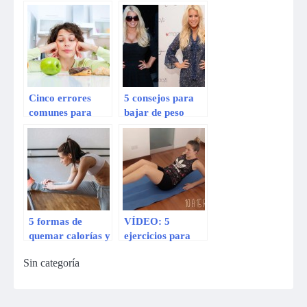
Jessica Alba para
bajar de peso
recuperar su
figura tras el
embarazo
Cinco errores
5 consejos para
comunes para
bajar de peso
bajar de peso
inspirados en
Jessica Simpson
5 formas de
VÍDEO: 5
quemar calorías y
ejercicios para
acelerar tu
bajar de peso y
Sin categoría
metabolismo para
tonificar desde
bajar de peso
casa