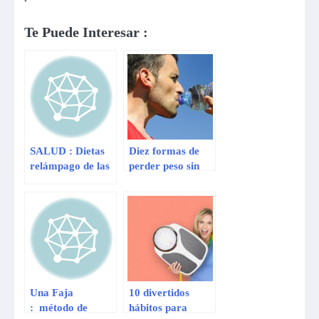
Te Puede Interesar :
SALUD : Dietas
Diez formas de
relámpago de las
perder peso sin
famosas para
perjudicar tu
bajar de peso tras
salud
dar a luz
Una Faja
10 divertidos
: método de
hábitos para