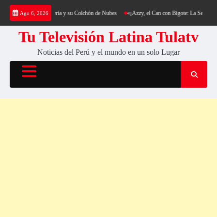
Saltar
ing al Cerro Cantería y su Colchón de Nubes
«¡Azzy, el Can con Bigote: La Sensación Pel
Ago 6, 2026
al
contenido
Tu Televisión Latina Tulatv
Noticias del Perú y el mundo en un solo Lugar