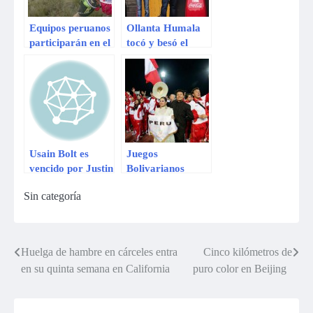
Equipos peruanos
Ollanta Humala
participarán en el
tocó y besó el
Mundial de
trofeo de la Copa
Carrera de
Mundial en
Aventura
Palacio de
Ecuador
Gobierno
Usain Bolt es
Juegos
vencido por Justin
Bolivarianos
Gatlin en Roma
2013: Acabó el
Sin categoría
evento con
majestuosa fiesta
de clausura
[FOTOS +
Huelga de hambre en cárceles entra
Cinco kilómetros de
Navegación
VIDEO]
en su quinta semana en California
puro color en Beijing
de
entradas