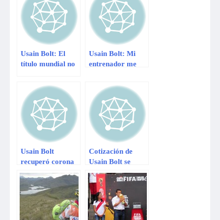
Usain Bolt: El
Usain Bolt: Mi
título mundial no
entrenador me
es la venganza de
dijo que no
lo ocurrido en
empujara para
Daegu
evitar lesión
Usain Bolt
Cotización de
recuperó corona
Usain Bolt se
mundial de 100
dispara tras
metros en
triunfar en
Mundial de
Mundial de
Atletismo
Atletismo