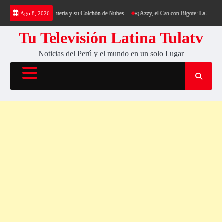
Saltar
ekking al Cerro Cantería y su Colchón de Nubes
«¡Azzy, el Can con Bigote: La Sensación 
Ago 8, 2026
al
contenido
Tu Televisión Latina Tulatv
Noticias del Perú y el mundo en un solo Lugar