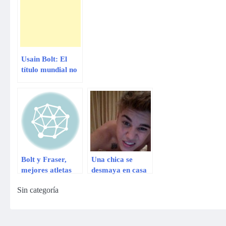
Usain Bolt: El
título mundial no
es la venganza de
lo ocurrido en
Daegu
Bolt y Fraser,
Una chica se
mejores atletas
desmaya en casa
mundiales 2014
de Justin
Sin categoría