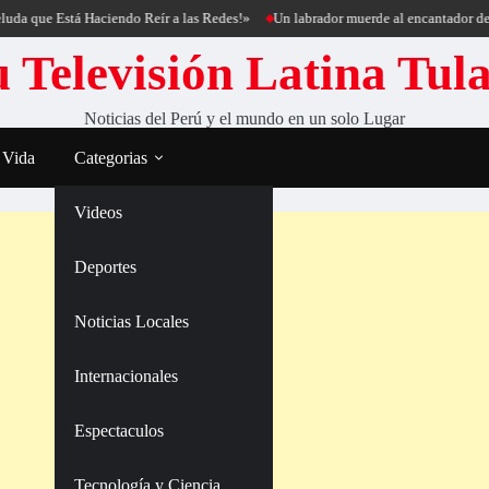
 Está Haciendo Reír a las Redes!»
Un labrador muerde al encantador de perros C
 Televisión Latina Tul
Noticias del Perú y el mundo en un solo Lugar
 Vida
Categorias
Videos
Deportes
Noticias Locales
Internacionales
Espectaculos
Tecnología y Ciencia