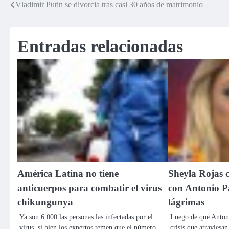
Vladimir Putin se divorcia tras casi 30 años de matrimonio
Navegación
de
Entradas relacionadas
entradas
América Latina no tiene
Sheyla Rojas 
anticuerpos para combatir el virus
con Antonio P
chikungunya
lágrimas
Ya son 6.000 las personas las infectadas por el
Luego de que Antoni
virus, si bien los expertos temen que el número
crisis que atraviesa