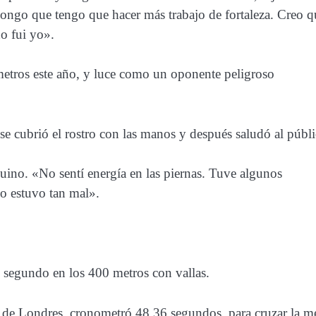
ongo que tengo que hacer más trabajo de fortaleza. Creo q
no fui yo».
etros este año,
y luce como un oponente peligroso
 se cubrió el rostro con las manos y después saludó al públi
uino. «No sentí energía en las piernas. Tuve algunos
no estuvo tan mal».
ó segundo en los 400 metros con vallas.
 de Londres, cronometró 48.36 segundos, para cruzar la m