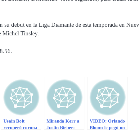
en su debut en la Liga Diamante de esta temporada en Nue
 Michel Tinsley.
8.56.
Usain Bolt
Miranda Kerr a
VIDEO: Orlando
recuperó corona
Justin Bieber:
Bloom le pegó un
mundial de 100
“quiero hacerte
puñetazo a Justin