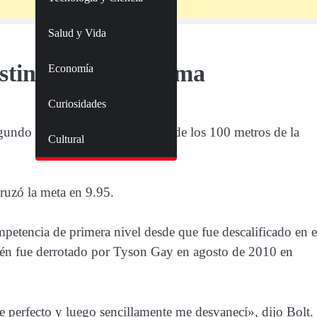
Salud y Vida
ustin Gatlin en Roma
Economía
Curiosidades
segundo a Usain Bolt
en la carrera de los 100 metros de la
Cultural
ruzó la meta en 9.95.
mpetencia de primera nivel desde que fue descalificado en e
ién fue derrotado por Tyson Gay en agosto de 2010 en
e perfecto y luego sencillamente me desvanecí»
, dijo Bolt.