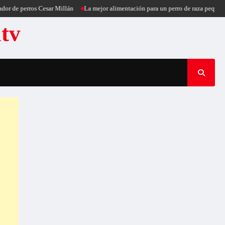
e perros Cesar Millán
La mejor alimentación para un perro de raza pequeña
atv