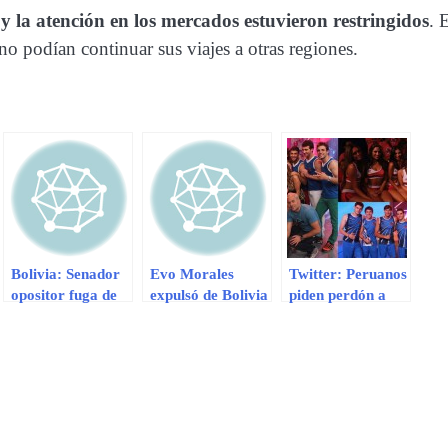
y la atención en los mercados estuvieron restringidos
. 
e no podían continuar sus viajes a otras regiones.
Bolivia: Senador
Evo Morales
Twitter: Peruanos
opositor fuga de
expulsó de Bolivia
piden perdón a
su país y llega a
a agencia de
Bolivia por
Brasil como
EE.UU. para el
‘exportar’ Esto es
asilado
desarrollo
Guerra