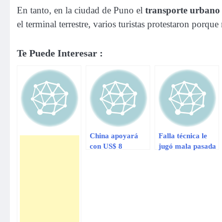
En tanto, en la ciudad de Puno el
transporte urbano 
el terminal terrestre, varios turistas protestaron porqu
Te Puede Interesar :
China apoyará
Falla técnica le
con US$ 8
jugó mala pasada
millones a
a Marc Anthony
Fuerzas Armadas
en Bolivia
de Bolivia