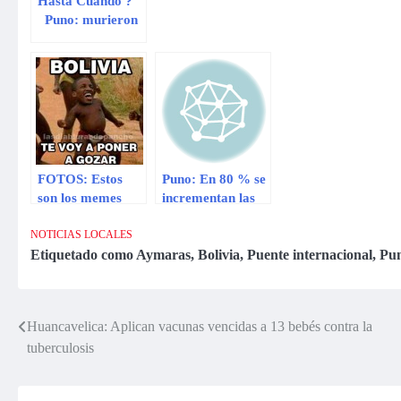
Hasta Cuando ?
Puno: murieron
siete personas
tras choque
frontal entre
camión y tráiler
FOTOS: Estos
Puno: En 80 % se
son los memes
incrementan las
que calientan el
visitas a las Isla
partido entre
de los Uros
NOTICIAS LOCALES
Perú vs. Bolivia
Etiquetado como
Aymaras
,
Bolivia
,
Puente internacional
,
Pu
Huancavelica: Aplican vacunas vencidas a 13 bebés contra la
Navegación
tuberculosis
de
entradas