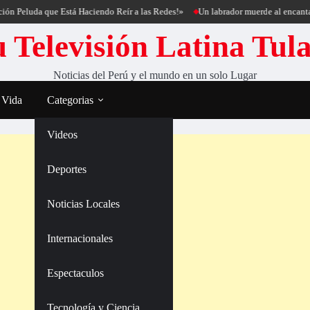
eluda que Está Haciendo Reír a las Redes!»
Un labrador muerde al encantador d
 Televisión Latina Tul
Noticias del Perú y el mundo en un solo Lugar
 Vida
Categorias
Videos
Deportes
Noticias Locales
Internacionales
Espectaculos
Tecnología y Ciencia