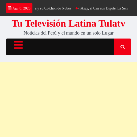
Saltar
ng al Cerro Cantería y su Colchón de Nubes
«¡Azzy, el Can con Bigote: La Sensación Pel
Ago 8, 2026
al
contenido
Tu Televisión Latina Tulatv
Noticias del Perú y el mundo en un solo Lugar