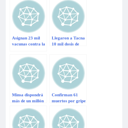
Asignan 23 mil
Llegaron a Tacna
vacunas contra la
10 mil dosis de
influenza a la
vacunas contra la
región
gripe para niños
Lambayeque
Minsa dispondrá
Confirman 61
más de un millón
muertos por gripe
de vacunas contra
AH1N1 en el Perú
gripe AH1N1