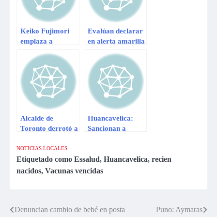
Keiko Fujimori
Evalúan declarar
emplaza a
en alerta amarilla
Humala a
por gripe AH3N2
solucionar
a Lambayeque
problemas del
sector salud
Alcalde de
Huancavelica:
Toronto derrotó a
Sancionan a
Hulk Hogan en
colegio por
vencidas
maltratar a
NOTICIAS LOCALES
estudiantes
Etiquetado como
Essalud
,
Huancavelica
,
recien
nacidos
,
Vacunas vencidas
Denuncian cambio de bebé en posta
Puno: Aymaras
Navegación