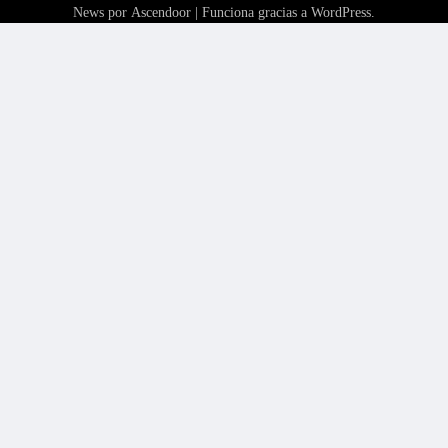
News por
Ascendoor
| Funciona gracias a
WordPress
.