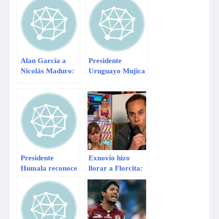
Alan García a
Presidente
Nicolás Maduro:
Uruguayo Mujica
“Igual me insultó
arremete frase
Chávez y fui
sobre Cristina
presidente”
Fernández
Presidente
Exnovio hizo
Humala reconoce
llorar a Florcita:
que ´la crisis
Tú sabes que no
económica ya
fue un aborto
llegó al Perú´