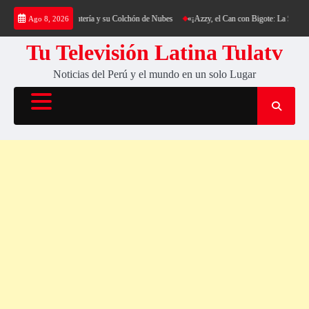
Saltar
kking al Cerro Cantería y su Colchón de Nubes
«¡Azzy, el Can con Bigote: La Sensación 
Ago 8, 2026
al
contenido
Tu Televisión Latina Tulatv
Noticias del Perú y el mundo en un solo Lugar