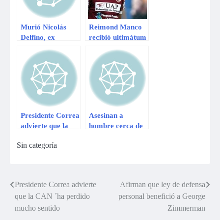
Murió Nicolás
Reimond Manco
Delfino, ex
recibió ultimátum
presidente de la
del presidente de
FPF
UTC
Presidente Correa
Asesinan a
advierte que la
hombre cerca de
CAN ´ha perdido
la casa del
Sin categoría
mucho sentido
presidente Ollanta
Humala
Presidente Correa advierte
Afirman que ley de defensa
Navegación
que la CAN ´ha perdido
personal benefició a George
de
mucho sentido
Zimmerman