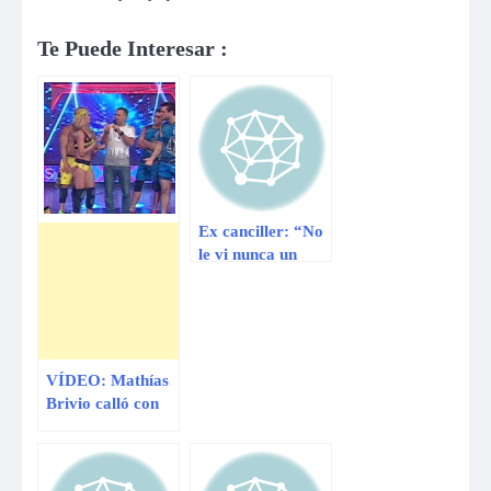
Te Puede Interesar :
Ex canciller: “No
le vi nunca un
sentido a esa
reunión de
Unasur en Lima”
VÍDEO: Mathías
Brivio calló con
roche a Sheyla
Rojas por hablar
sin sentido