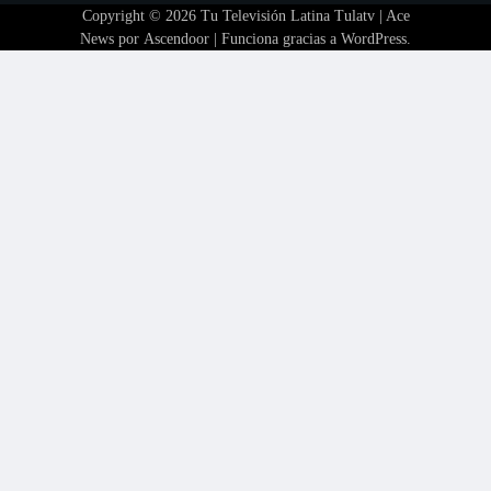
Copyright © 2026
Tu Televisión Latina Tulatv
| Ace
News por
Ascendoor
| Funciona gracias a
WordPress
.