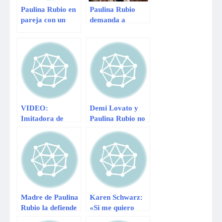
Paulina Rubio en
Paulina Rubio
pareja con un
demanda a
hombre casado
Telemundo por
incumplimiento de
contrato
VIDEO:
Demi Lovato y
Imitadora de
Paulina Rubio no
Paulina Rubio
se llevarian bien
sorprende con su
en programa de
actitud en casting
Talentos
de Yo Soy
Madre de Paulina
Karen Schwarz:
Rubio la defiende
«Si me quiero
de comentarios
arreglar, qué les