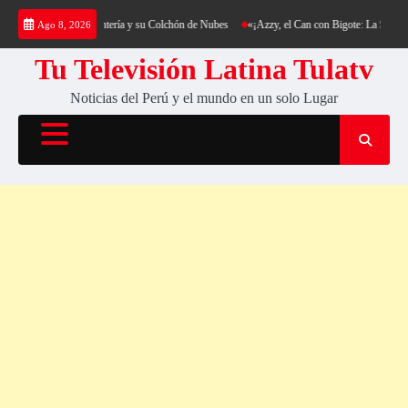
Saltar
ekking al Cerro Cantería y su Colchón de Nubes
«¡Azzy, el Can con Bigote: La Sensación 
Ago 8, 2026
al
contenido
Tu Televisión Latina Tulatv
Noticias del Perú y el mundo en un solo Lugar