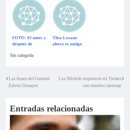
sobre su peso
importa»
FOTO: El antes y
Tilsa Lozano
después de
ahora es amiga
Maricris Rubio
íntima de la
Sin categoría
mamá del ‘Loco’
Vargas (FOTOS)
Las frases del General
Lea Michele reapareció en Twitter
Navegación
Edwin Donayre
con emotivo mensaje
de
entradas
Entradas relacionadas