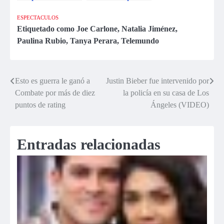
Maricris Rubio
incumplimiento de
pagos
ESPECTACULOS
Etiquetado como
Joe Carlone
,
Natalia Jiménez
,
Paulina Rubio
,
Tanya Perara
,
Telemundo
Esto es guerra le ganó a
Justin Bieber fue intervenido por
Navegación
Combate por más de diez
la policía en su casa de Los
de
puntos de rating
Ángeles (VIDEO)
entradas
Entradas relacionadas