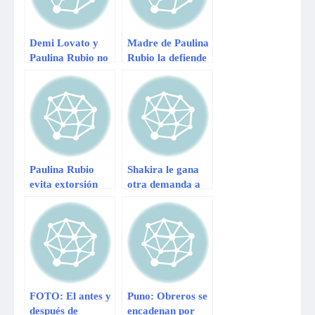
Demi Lovato y
Madre de Paulina
Paulina Rubio no
Rubio la defiende
se llevarian bien
de comentarios
en programa de
sobre su peso
Talentos
Paulina Rubio
Shakira le gana
evita extorsión
otra demanda a
publicando foto
su expareja
íntima
Antonio de la Rúa
FOTO: El antes y
Puno: Obreros se
después de
encadenan por