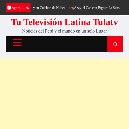
Saltar
g al Cerro Cantería y su Colchón de Nubes
«¡Azzy, el Can con Bigote: La Sensación Pelu
Ago 6, 2026
al
contenido
Tu Televisión Latina Tulatv
Noticias del Perú y el mundo en un solo Lugar