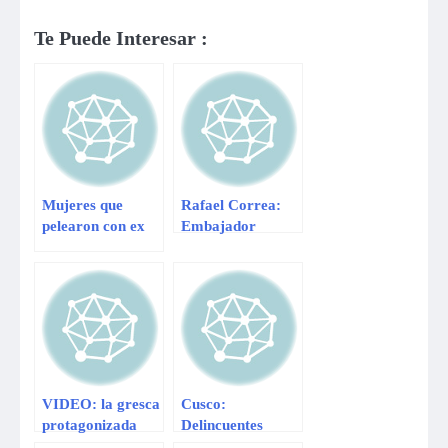
Te Puede Interesar :
Mujeres que
Rafael Correa:
pelearon con ex
Embajador
embajador de
Rodrigo Riofrío
Ecuador también
fue agredido y
fueron
maltratado por
denunciadas
dos mujeres
VIDEO: la gresca
Cusco:
protagonizada
Delincuentes
por embajador
roban en casa de