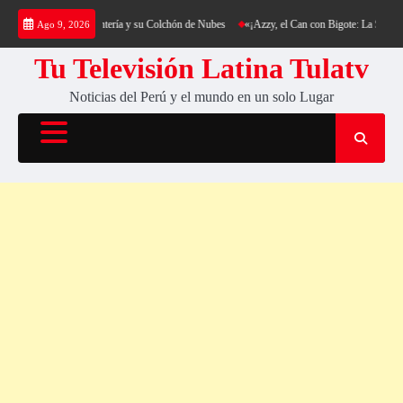
Saltar
ekking al Cerro Cantería y su Colchón de Nubes
«¡Azzy, el Can con Bigote: La Sensación 
Ago 9, 2026
al
contenido
Tu Televisión Latina Tulatv
Noticias del Perú y el mundo en un solo Lugar