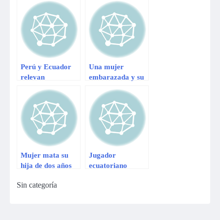
ecuatoriano y dos
embajador
mujeres
peruano en Cuba
Perú y Ecuador
Una mujer
relevan
embarazada y su
embajadores para
hija de tres años
superar impasse
fueron degolladas
en Barranca
Mujer mata su
Jugador
hija de dos años
ecuatoriano
porque quería
Christian Benítez
Sin categoría
seguir con su vida
murió en Qatar
sexual