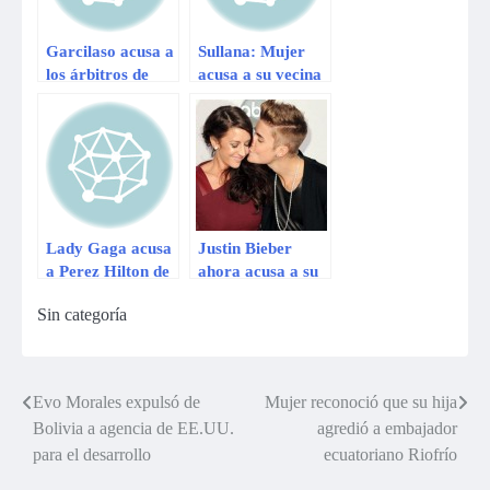
Garcilaso acusa a
Sullana: Mujer
los árbitros de
acusa a su vecina
querer
de quitarle a su
perjudicarlos
bebita
Lady Gaga acusa
Justin Bieber
a Perez Hilton de
ahora acusa a su
acosarla
mamá de
Sin categoría
proveerle drogas
Evo Morales expulsó de
Mujer reconoció que su hija
Navegación
Bolivia a agencia de EE.UU.
agredió a embajador
de
para el desarrollo
ecuatoriano Riofrío
entradas