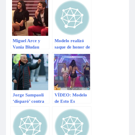
Miguel Arce y
Modelo realizó
Vania Bludau
saque de honor de
llegan a la TV
béisbol totalmente
chilena
borracha
Jorge Sampaoli
VÍDEO: Modelo
‘disparó’ contra
de Esto Es
la prensa chilena
Guerra quería ser
y los catalogó de
sensual pero se
espías
resbala en vivo