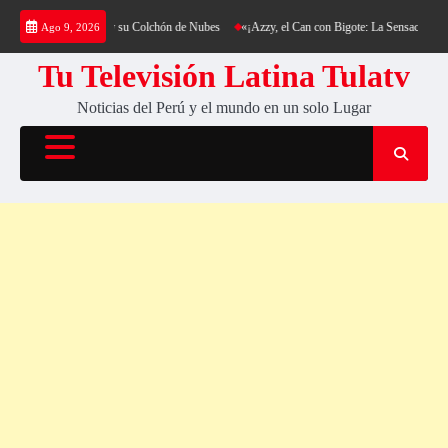
Saltar
 al Cerro Cantería y su Colchón de Nubes
«¡Azzy, el Can con Bigote: La Sensación Peluda
Ago 9, 2026
al
contenido
Tu Televisión Latina Tulatv
Noticias del Perú y el mundo en un solo Lugar