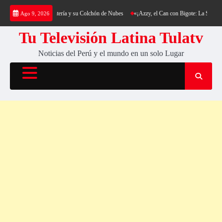
Saltar
kking al Cerro Cantería y su Colchón de Nubes
«¡Azzy, el Can con Bigote: La Sensación P
Ago 9, 2026
al
contenido
Tu Televisión Latina Tulatv
Noticias del Perú y el mundo en un solo Lugar