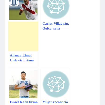
Carlos Villagrán,
Quico, será
condecorado por
Susana Villarán
Alianza Lima:
Club victoriano
quiere a Claudio
Pizarro para la
Sudamericana
Israel Kahn firmó
Mujer reconoció