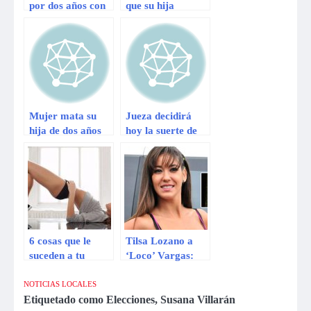
por dos años con
que su hija
Alianza Lima
agredió a
embajador
ecuatoriano
Riofrío
Mujer mata su
Jueza decidirá
hija de dos años
hoy la suerte de
porque quería
Eva Bracamonte
seguir con su vida
sexual
6 cosas que le
Tilsa Lozano a
suceden a tu
‘Loco’ Vargas:
cerebro cuando
“No tienes
haces ejercicio
huevos”
NOTICIAS LOCALES
Etiquetado como
Elecciones
,
Susana Villarán